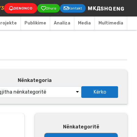
on
73
DENONCO
Dhuro
Kontakt
rojekte
Publikime
Аnaliza
Media
Multimedia
Nënkategoria
Nënkategoritë