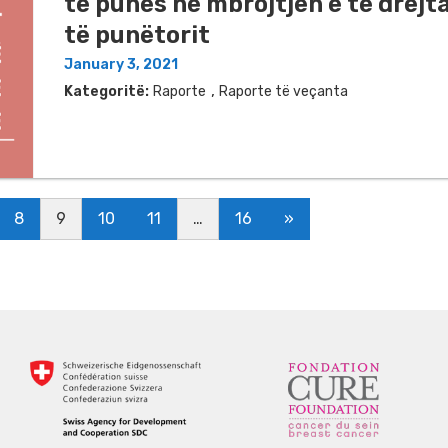
të punës në mbrojtjen e të drejt
të punëtorit
January 3, 2021
,
Kategoritë:
Raporte
Raporte të veçanta
8
9
10
11
…
16
»