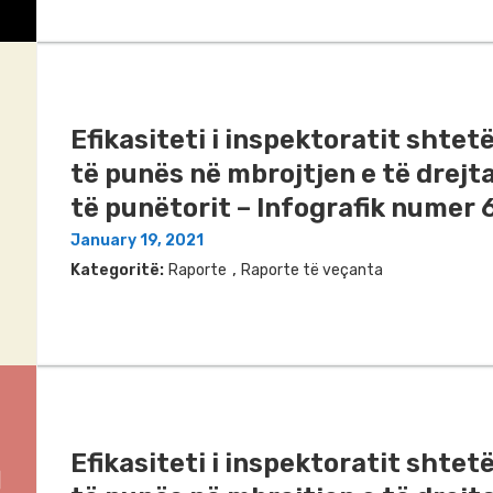
Efikasiteti i inspektoratit shtet
të punës në mbrojtjen e të drejt
të punëtorit – Infografik numer 
January 19, 2021
,
Kategoritë:
Raporte
Raporte të veçanta
Efikasiteti i inspektoratit shtet