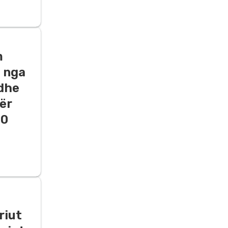
m
a nga
 dhe
për
20
riut