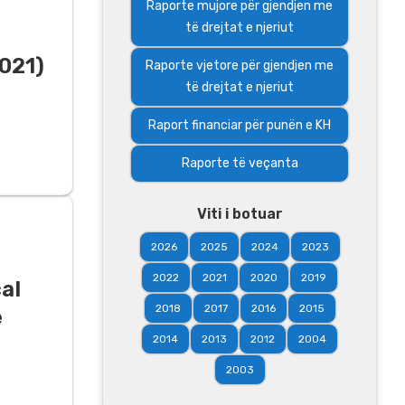
Raporte mujore për gjendjen me
të drejtat e njeriut
2021)
Raporte vjetore për gjendjen me
të drejtat e njeriut
Raport financiar për punën e KH
Raporte të veçanta
Viti i botuar
2026
2025
2024
2023
2022
2021
2020
2019
cal
2018
2017
2016
2015
e
2014
2013
2012
2004
2003