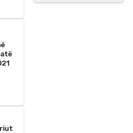
në
jatë
021
riut