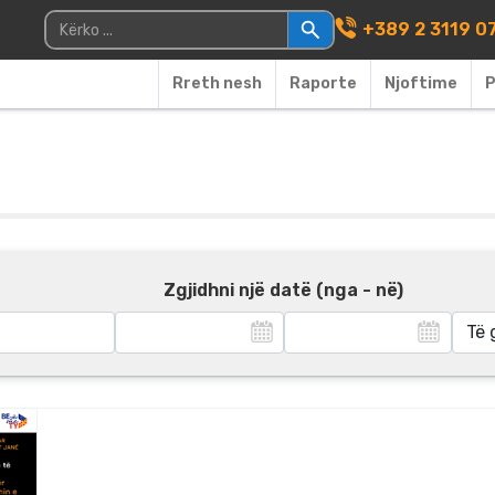
Main Navigati
Kërko për:
+389 2 3119 0
Rreth nesh
Raporte
Njoftime
P
Zgjidhni një datë (nga - në)