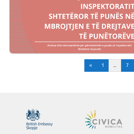
«
1
…
7