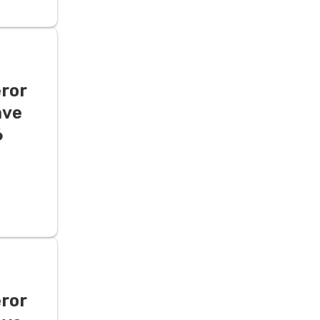
ëror
ave
6
ëror