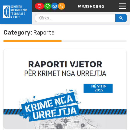
Main Navigation
Skip to content
Kërko për:
Category:
Raporte