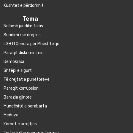
Kushtet e përdorimit
Tema
Ndihmë juridike falas
Sundimi i së drejtës
LGBTI Qendra për Mbështetje
Paraqit diskriminimin
Demokraci
Shtëpi e sigurt
Të drejtat e punëtorëve
Paraqit korrupsion!
Barazia gjinore
Mundësitë e barabarta
Meduza
Kirmet e urrejtjes
Torturë dhe veprim jo human