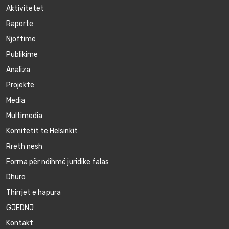
Aktivitetet
Raporte
Njoftime
Publikime
Аnaliza
Projekte
Media
Multimedia
Komitetit të Helsinkit
Rreth nesh
Forma për ndihmë juridike falas
Dhuro
Thirrjet e hapura
GJEDNJ
Kontakt