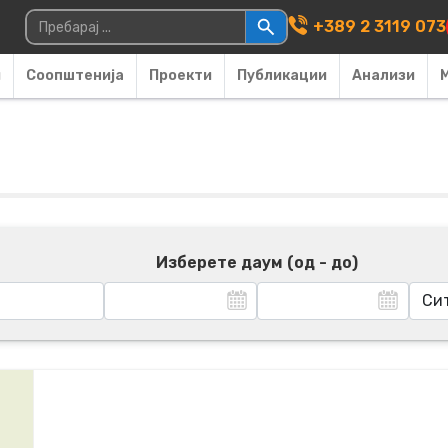
Main Navigati
Пребарувај за:
+389 2 3119 073
и
Соопштенија
Проекти
Публикации
Анализи
Изберете даум (од - до)