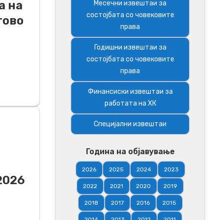
а на
Месечни извештаи за
состојбата со човековите
тово
права
Годишни извештаи за
состојбата со човековите
права
Финансиски извештаи за
работата на ХК
Специјални извештаи
Година на објавување
2026
2025
2024
2023
2026
2022
2021
2020
2019
2018
2017
2016
2015
2014
2013
2012
2011