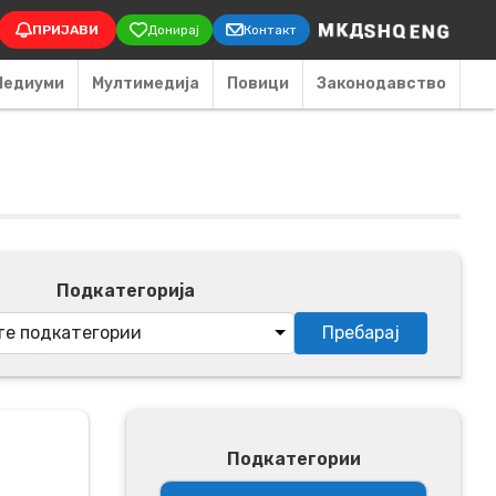
on
ПРИЈАВИ
Донирај
Контакт
Медиуми
Мултимедија
Повици
Законодавство
Подкатегорија
Подкатегории