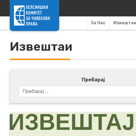
Skip to content
За Нас
Извешта
Извештаи
Пребарај