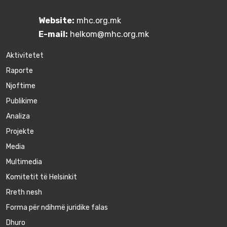
Website:
mhc.org.mk
E-mail:
helkom@mhc.org.mk
Aktivitetet
Raporte
Njoftime
Publikime
Аnaliza
Projekte
Media
Multimedia
Komitetit të Helsinkit
Rreth nesh
Forma për ndihmë juridike falas
Dhuro