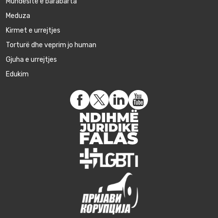
Mundësitë e barabarta
Meduza
Kirmet e urrejtjes
Torturë dhe veprim jo human
Gjuha e urrejtjes
Edukim