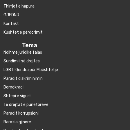
Thirrjet e hapura
GJEDNJ
Kontakt
Kushtet e përdorimit
Tema
Ndihmë juridike falas
Sundimi i së drejtës
LGBTI Qendra për Mbështetje
Paraqit diskriminimin
Demokraci
Shtëpi e sigurt
Të drejtat e punëtorëve
Paraqit korrupsion!
Barazia gjinore