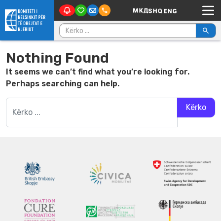
Main Navigation
Skip to content
Kërko për:
Nothing Found
It seems we can’t find what you’re looking for.
Perhaps searching can help.
Kërko për: