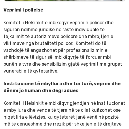
Veprimi i policisë
Komiteti i Helsinkit e mbikëqyr veprimin policor dhe
siguron ndihmë juridike në raste individuale të
tejkalimit të autorizimeve policore dhe mbrojtjen e
viktimave nga brutaliteti policor. Komiteti do të
vazhdojë të angazhohet për profesionalizimin e
shërbimeve të sigurisë, mbikëqyrje të forcuar mbi
punën e tyre dhe sensibilizim gjatë veprimit me grupet
vunerabile të qytetarëve.
Institucione të mbyllura dhe torturë, veprim dhe
dënim jo human dhe degradues
Komiteti i Helsinkit e mbikëqyr gjendjen në institucionet
e mbyllura dhe vende të tjera në të cilat kufizohet ose
hiqet liria e lëvizjes, ku qytetarët janë vënë në pozitë
më të cenueshme dhe rrezik për shkeljen e të drejtave