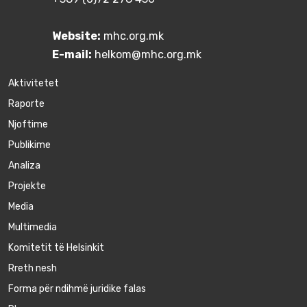
Website:
mhc.org.mk
E-mail:
helkom@mhc.org.mk
Aktivitetet
Raporte
Njoftime
Publikime
Аnaliza
Projekte
Media
Multimedia
Komitetit të Helsinkit
Rreth nesh
Forma për ndihmë juridike falas