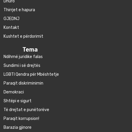
Dhuro
Thirrjet e hapura
GJEDNJ
Kontakt
Kushtet e përdorimit
Tema
Ndihmë juridike falas
Sundimi i së drejtës
LGBTI Qendra për Mbështetje
Paraqit diskriminimin
Demokraci
Shtëpi e sigurt
Të drejtat e punëtorëve
Paraqit korrupsion!
Barazia gjinore