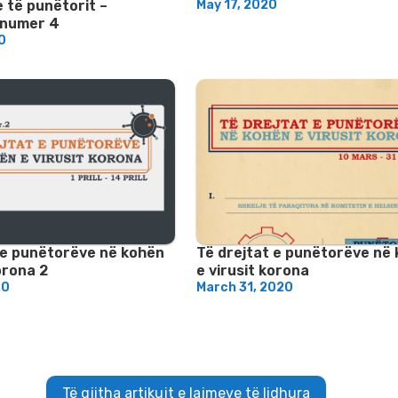
e të punëtorit –
May 17, 2020
 numer 4
0
 e punëtorëve në kohën
Të drejtat e punëtorëve në
orona 2
e virusit korona
20
March 31, 2020
Të gjitha artikujt e lajmeve të lidhura