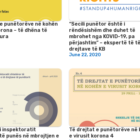
 e punëtorëve në kohën
“Secili punëtor është i
orona – të dhëna të
rëndësishëm dhe duhet të
ura
mbrohet nga KOVID-19, pa
0
përjashtim” – ekspertë të t
drejtave të KB
June 22, 2020
 i inspektoratit
Të drejtat e punëtorëve në
të punës në mbrojtjen e
e virusit korona 4