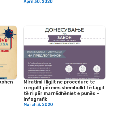
April 30, 2020
 kohën
Miratimi i ligjit në procedurë të
rregullt përmes shembullit të Ligjit
të ri për marrëdhëniet e punës –
Infografik
March 3, 2020