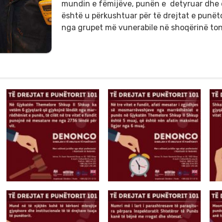
mundin e fëmijëve, punën e detyruar dhe di
është u përkushtuar për të drejtat e punëto
nga grupet më vunerabile në shoqërinë ton