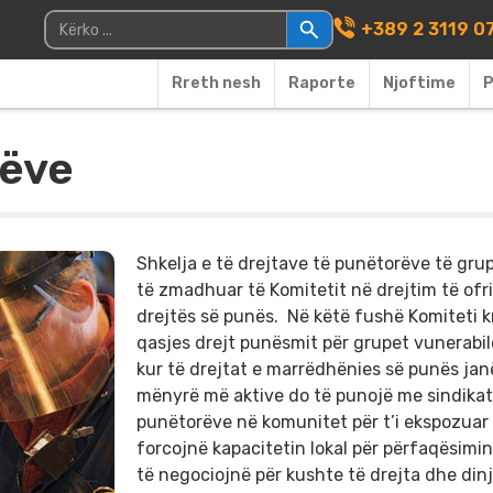
Main Navigati
Kërko për:
+389 2 3119 0
Rreth nesh
Raporte
Njoftime
P
rëve
Shkelja e të drejtave të punëtorëve të gru
të zmadhuar të Komitetit në drejtim të ofri
drejtës së punës. Në këtë fushë Komiteti k
qasjes drejt punësmit për grupet vunerabil
kur të drejtat e marrëdhënies së punës janë
mënyrë më aktive do të punojë me sindikat
punëtorëve në komunitet për t’i ekspozuar 
forcojnë kapacitetin lokal për përfaqësimi
të negociojnë për kushte të drejta dhe din