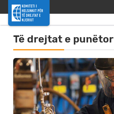
Skip to content
Të drejtat e punëto