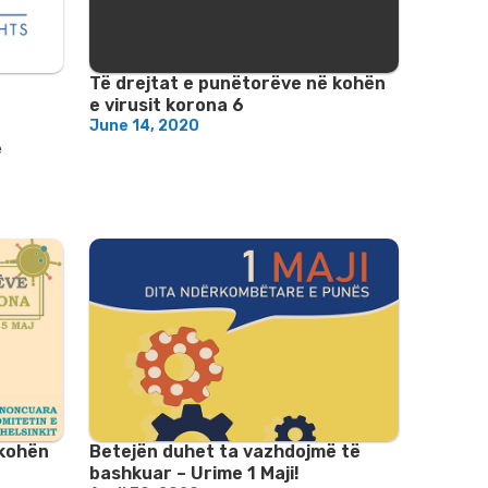
Të drejtat e punëtorëve në kohën
e virusit korona 6
June 14, 2020
ë
 kohën
Betejën duhet ta vazhdojmë të
bashkuar – Urime 1 Maji!