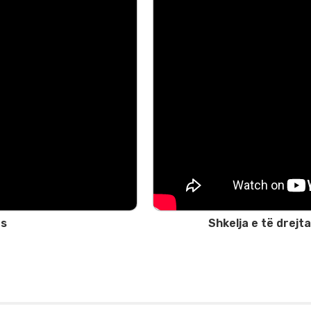
ës
Shkelja e të drejt