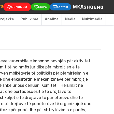
on
73
DENONCO
Dhuro
Kontakt
rojekte
Publikime
Аnaliza
Media
Multimedia
peve vunerabile e imponon nevojën për aktivitet
mit të ndihmës juridike për mbrojtjen e të
ryen mbikëqyrje të politikës për përmirësimin e
e dhe efikasitetin e mekanizmave për mbrojtje
 shkelur ose cenuar. Komiteti i Helsinkit në
at dhe përfaqësuesit e të drejtave të
shkeljet e të drejtave të punëtorëve dhe të
n e të drejtave të punëtorëve të organizojnë dhe
jitoze për punë dhe për shfrytëzimin e punës,