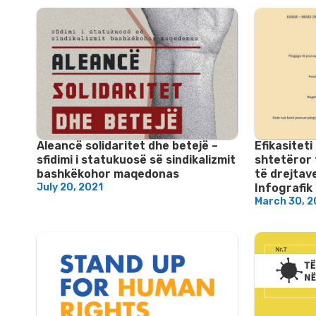
Aleancë solidaritet dhe betejë –
Efikasiteti
sfidimi i statukuosë së sindikalizmit
shtetëror 
bashkëkohor maqedonas
të drejtav
July 20, 2021
Infografik
March 30, 2