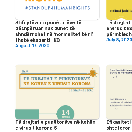
Shfrytëzimi i punëtorëve të
Të drejtat
dëshpëruar nuk duhet të
e virusit k
shndërrohet në ‘normalitet të ri’,
përmbledh
thotë eksperti i KB
July 8, 202
August 17, 2020
Të drejtat e punëtorëve në kohën
Efikasiteti
e virusit korona 5
shtetëror 