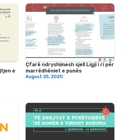
Çfarë ndryshimesh sjell Ligji i ri për
tjen e
marrëdhëniet e punës
August 25, 2020