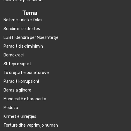
Tema
Ndihmë juridike falas
Sundimi i së drejtës
LGBTI Qendra për Mbështetje
Paraqit diskriminimin
Demokraci
Shtëpi e sigurt
Të drejtat e punëtorëve
Paraqit korrupsion!
Barazia gjinore
Mundësitë e barabarta
Meduza
Kirmet e urrejtjes
Torturë dhe veprim jo human