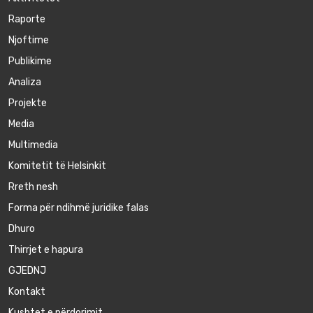
Raporte
Njoftime
Publikime
Аnaliza
Projekte
Media
Multimedia
Komitetit të Helsinkit
Rreth nesh
Forma për ndihmë juridike falas
Dhuro
Thirrjet e hapura
GJEDNJ
Kontakt
Kushtet e përdorimit