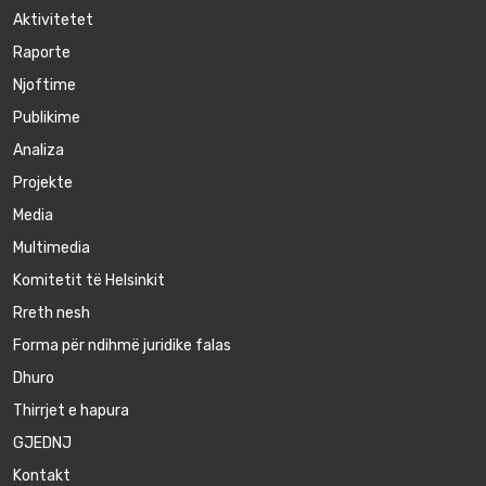
Aktivitetet
Raporte
Njoftime
Publikime
Аnaliza
Projekte
Media
Multimedia
Komitetit të Helsinkit
Rreth nesh
Forma për ndihmë juridike falas
Dhuro
Thirrjet e hapura
GJEDNJ
Kontakt