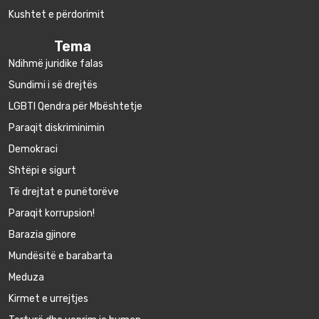
Kushtet e përdorimit
Tema
Ndihmë juridike falas
Sundimi i së drejtës
LGBTI Qendra për Mbështetje
Paraqit diskriminimin
Demokraci
Shtëpi e sigurt
Të drejtat e punëtorëve
Paraqit korrupsion!
Barazia gjinore
Mundësitë e barabarta
Meduza
Kirmet e urrejtjes