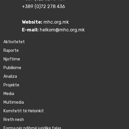
+389 (0)72 278 436
Website:
mhc.org.mk
E-mail:
helkom@mhc.org.mk
Aktivitetet
Raporte
Njoftime
Publikime
Аnaliza
Projekte
Media
Multimedia
Komitetit të Helsinkit
Rreth nesh
Forma për ndihmë juridike falas