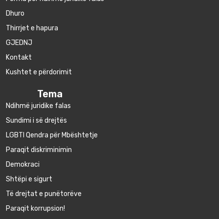
Dhuro
Thirrjet e hapura
GJEDNJ
Kontakt
Kushtet e përdorimit
Tema
Ndihmë juridike falas
Sundimi i së drejtës
LGBTI Qendra për Mbështetje
Paraqit diskriminimin
Demokraci
Shtëpi e sigurt
Të drejtat e punëtorëve
Paraqit korrupsion!