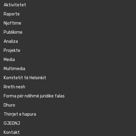
Aktivitetet
Raporte
Njoftime
Publikime
Аnaliza
Projekte
Media
Multimedia
Komitetit të Helsinkit
Rreth nesh
Forma për ndihmë juridike falas
Dhuro
Thirrjet e hapura
GJEDNJ
Kontakt