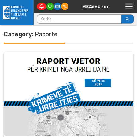
Main Navigation
Skip to content
Kërko për:
Category:
Raporte