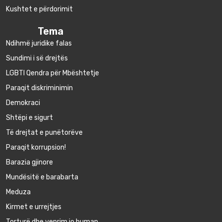
Kushtet e përdorimit
Tema
Ndihmë juridike falas
Sundimi i së drejtës
LGBTI Qendra për Mbështetje
Paraqit diskriminimin
Demokraci
Shtëpi e sigurt
Të drejtat e punëtorëve
Paraqit korrupsion!
Barazia gjinore
Mundësitë e barabarta
Meduza
Kirmet e urrejtjes
Torturë dhe veprim jo human