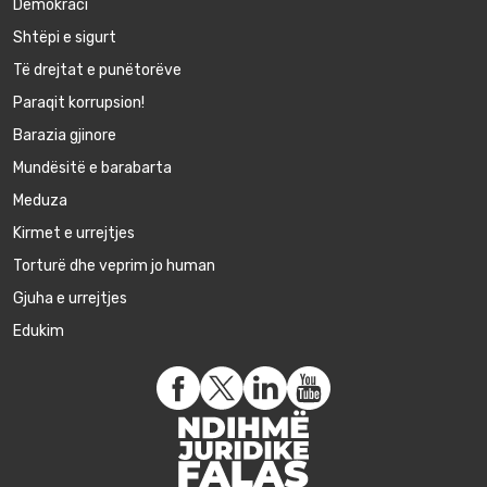
Demokraci
Shtëpi e sigurt
Të drejtat e punëtorëve
Paraqit korrupsion!
Barazia gjinore
Mundësitë e barabarta
Meduza
Kirmet e urrejtjes
Torturë dhe veprim jo human
Gjuha e urrejtjes
Edukim