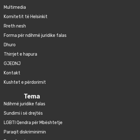
Multimedia
Komitetit të Helsinkit
Rreth nesh
Forma për ndihmë juridike falas
Dhuro
Thirrjet e hapura
GJEDNJ
Kontakt
Kushtet e përdorimit
Tema
Ndihmë juridike falas
Sundimi i së drejtës
LGBTI Qendra për Mbështetje
Paraqit diskriminimin