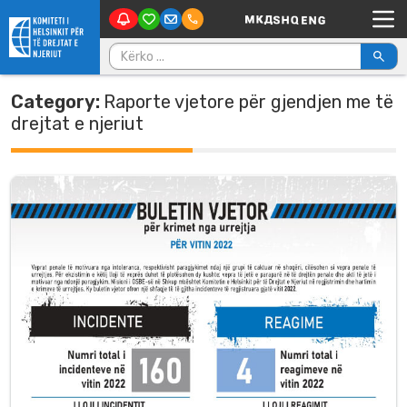
Main Navigation
Skip to content
Kërko për:
Category:
Raporte vjetore për gjendjen me të
drejtat e njeriut