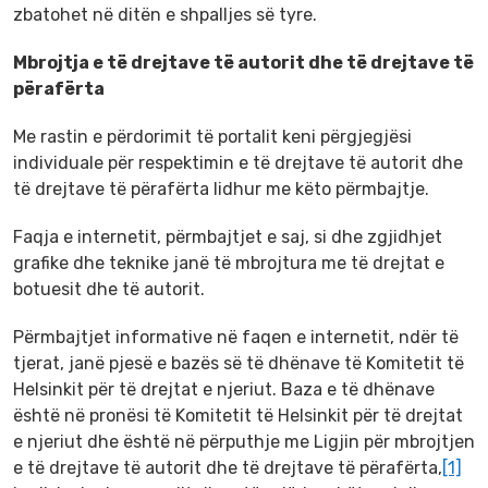
zbatohet në ditën e shpalljes së tyre.
Mbrojtja e të drejtave të autorit dhe
të drejtave të
përafërta
Me rastin e përdorimit të portalit keni përgjegjësi
individuale për respektimin e të drejtave të autorit dhe
të drejtave të përafërta lidhur me këto përmbajtje.
Faqja e internetit, përmbajtjet e saj, si dhe zgjidhjet
grafike dhe teknike janë të mbrojtura me të drejtat e
botuesit dhe të autorit.
Përmbajtjet informative në faqen e internetit, ndër të
tjerat, janë pjesë e bazës së të dhënave të Komitetit të
Helsinkit për të drejtat e njeriut. Baza e të dhënave
është në pronësi të Komitetit të Helsinkit për të drejtat
e njeriut dhe është në përputhje me Ligjin për mbrojtjen
e të drejtave të autorit dhe të drejtave të përafërta,
[1]