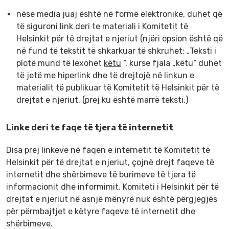
nëse media juaj është në formë elektronike, duhet që
të siguroni link deri te materiali i Komitetit të
Helsinkit për të drejtat e njeriut (njëri opsion është që
në fund të tekstit të shkarkuar të shkruhet: „Teksti i
plotë mund të lexohet
këtu
“, kurse fjala „këtu“ duhet
të jetë me hiperlink dhe të drejtojë në linkun e
materialit të publikuar të Komitetit të Helsinkit për të
drejtat e njeriut. (prej ku është marrë teksti.)
Linke deri te faqe të tjera të internetit
Disa prej linkeve në faqen e internetit të Komitetit të
Helsinkit për të drejtat e njeriut, çojnë drejt faqeve të
internetit dhe shërbimeve të burimeve të tjera të
informacionit dhe informimit. Komiteti i Helsinkit për të
drejtat e njeriut në asnjë mënyrë nuk është përgjegjës
për përmbajtjet e këtyre faqeve të internetit dhe
shërbimeve.