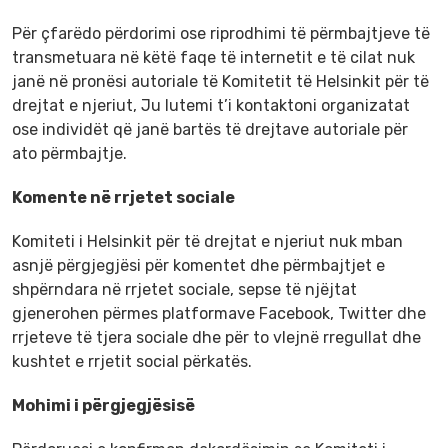
Për çfarëdo përdorimi ose riprodhimi të përmbajtjeve të
transmetuara në këtë faqe të internetit e të cilat nuk
janë në pronësi autoriale të Komitetit të Helsinkit për të
drejtat e njeriut, Ju lutemi t’i kontaktoni organizatat
ose individët që janë bartës të drejtave autoriale për
ato përmbajtje.
Komente në rrjetet sociale
Komiteti i Helsinkit për të drejtat e njeriut nuk mban
asnjë përgjegjësi për komentet dhe përmbajtjet e
shpërndara në rrjetet sociale, sepse të njëjtat
gjenerohen përmes platformave Facebook, Twitter dhe
rrjeteve të tjera sociale dhe për to vlejnë rregullat dhe
kushtet e rrjetit social përkatës.
Mohimi i përgjegjësisë