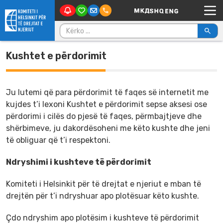
Main Navigation
Skip to content
Kërko për:
Kushtet e përdorimit
Ju lutemi që para përdorimit të faqes së internetit me
kujdes t’i lexoni Kushtet e përdorimit sepse aksesi ose
përdorimi i cilës do pjesë të faqes, përmbajtjeve dhe
shërbimeve, ju dakordësoheni me këto kushte dhe jeni
të obliguar që t’i respektoni.
Ndryshimi i kushteve të përdorimit
Komiteti i Helsinkit për të drejtat e njeriut e mban të
drejtën për t’i ndryshuar apo plotësuar këto kushte.
Çdo ndryshim apo plotësim i kushteve të përdorimit