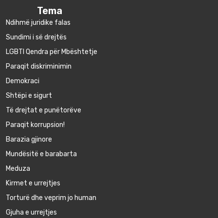
Tema
Ndihmë juridike falas
Sundimi i së drejtës
LGBTI Qendra për Mbështetje
Paraqit diskriminimin
Demokraci
Shtëpi e sigurt
Të drejtat e punëtorëve
Paraqit korrupsion!
Barazia gjinore
Mundësitë e barabarta
Meduza
Kirmet e urrejtjes
Torturë dhe veprim jo human
Gjuha e urrejtjes