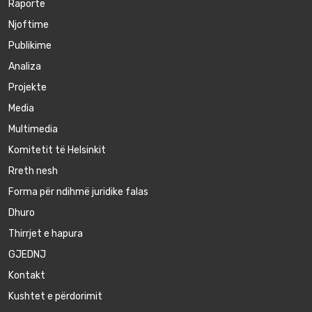
Raporte
Njoftime
Publikime
Аnaliza
Projekte
Media
Multimedia
Komitetit të Helsinkit
Rreth nesh
Forma për ndihmë juridike falas
Dhuro
Thirrjet e hapura
GJEDNJ
Kontakt
Kushtet e përdorimit