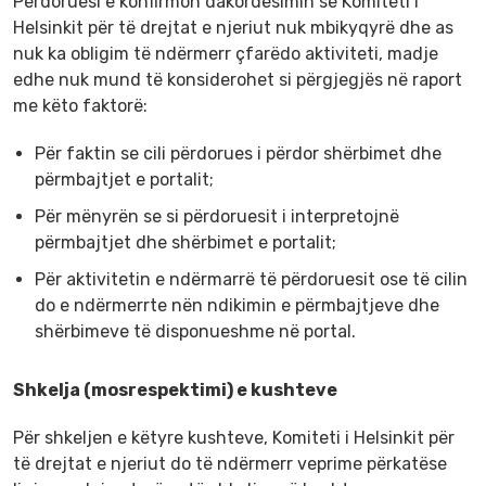
Përdoruesi e konfirmon dakordësimin se Komiteti i
Helsinkit për të drejtat e njeriut nuk mbikyqyrë dhe as
nuk ka obligim të ndërmerr çfarëdo aktiviteti, madje
edhe nuk mund të konsiderohet si përgjegjës në raport
me këto faktorë:
Për faktin se cili përdorues i përdor shërbimet dhe
përmbajtjet e portalit;
Për mënyrën se si përdoruesit i interpretojnë
përmbajtjet dhe shërbimet e portalit;
Për aktivitetin e ndërmarrë të përdoruesit ose të cilin
do e ndërmerrte nën ndikimin e përmbajtjeve dhe
shërbimeve të disponueshme në portal.
Shkelja (mosrespektimi) e kushteve
Për shkeljen e këtyre kushteve, Komiteti i Helsinkit për
të drejtat e njeriut do të ndërmerr veprime përkatëse