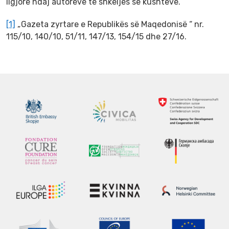
ligjore ndaj autorëve të shkeljes së kushteve.
[1]
„Gazeta zyrtare e Republikës së Maqedonisë “ nr.
115/10, 140/10, 51/11, 147/13, 154/15 dhe 27/16.