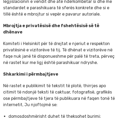
legjislacionin e vendit dhe atë ndërkombëtar si dhe me
standardet e parashikuara të sferës konkrete dhe si e
tillë është e mbrojtur si vepër e pavarur autoriale.
Mbrojtja e privatësisë dhe fshehtësisë së të
dhënave
Komiteti i Helsinkit për të drejtat e njeriut e respekton
privatësinë e vizitorëve të tij. Të dhënat e vizitorëve në
faqe nuk janë të disponueshme për palë të treta, përveç
në rastet kur me ligj është parashikuar ndryshe.
Shkarkimi i përmbajtjeve
Në rastet e publikimit të tekstit të plotë, thirrjes apo
citimit të ndonjë teksti të caktuar, fotografisë, grafikës
ose përmbajtjeve të tjera të publikuara në faqen tonë të
internetit, Ju njoftojmë se:
domosdoshmërisht duhet të theksohet burimi;