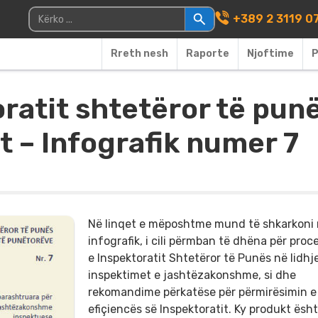
Main Navigati
Kërko për:
+389 2 3119 0
Rreth nesh
Raporte
Njoftime
P
toratit shtetëror të pun
t – Infografik numer 7
Në linqet e mëposhtme mund të shkarkoni 
infografik, i cili përmban të dhëna për proc
e Inspektoratit Shtetëror të Punës në lidhj
inspektimet e jashtëzakonshme, si dhe
rekomandime përkatëse për përmirësimin e
efiçiencës së Inspektoratit. Ky produkt ësh