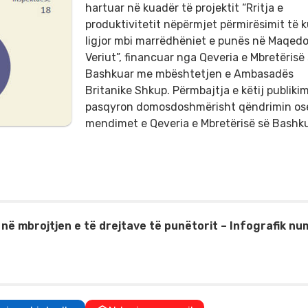
hartuar në kuadër të projektit “Rritja e
produktivitetit nëpërmjet përmirësimit të k
ligjor mbi marrëdhëniet e punës në Maqedo
Veriut”, financuar nga Qeveria e Mbretërisë
Bashkuar me mbështetjen e Ambasadës
Britanike Shkup. Përmbajtja e këtij publiki
pasqyron domosdoshmërisht qëndrimin os
mendimet e Qeveria e Mbretërisë së Bashku
s në mbrojtjen e të drejtave të punëtorit – Infografik nu