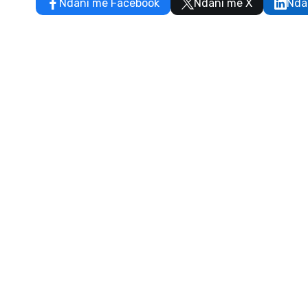
Ndani me Facebook
Ndani me X
Nda