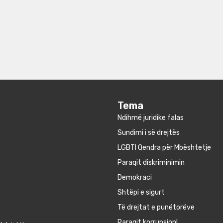
Tema
Ndihmë juridike falas
Sundimi i së drejtës
LGBTI Qendra për Mbështetje
Paraqit diskriminimin
Demokraci
Shtëpi e sigurt
Të drejtat e punëtorëve
Paraqit korrupsion!