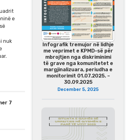
uadrit
ninë e
 së
mi nuk
Infografik tremujor në lidhje
e
me veprimet e KPMD-së për
ar.
mbrojtjen nga diskriminimi
të grave nga komunitetet e
margjinalizuara, periudha e
monitorimit 01.07.2025. –
30.09.2025
December 5, 2025
mer 7