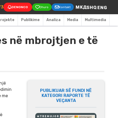
on
73
DENONCO
Dhuro
Kontakt
rojekte
Publikime
Аnaliza
Media
Multimedia
ës në mbrojtjen e të
një
edimin
PUBLIKUAR SË FUNDI NË
KATEGORI RAPORTE TË
e me
VEÇANTA
të