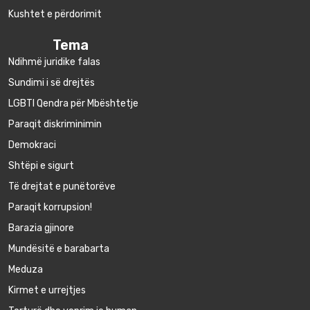
Kushtet e përdorimit
Tema
Ndihmë juridike falas
Sundimi i së drejtës
LGBTI Qendra për Mbështetje
Paraqit diskriminimin
Demokraci
Shtëpi e sigurt
Të drejtat e punëtorëve
Paraqit korrupsion!
Barazia gjinore
Mundësitë e barabarta
Meduza
Kirmet e urrejtjes