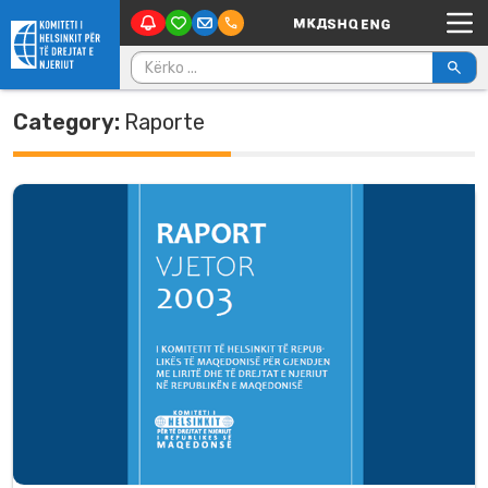
Main Navigation
Skip to content
Kërko për:
Category:
Raporte