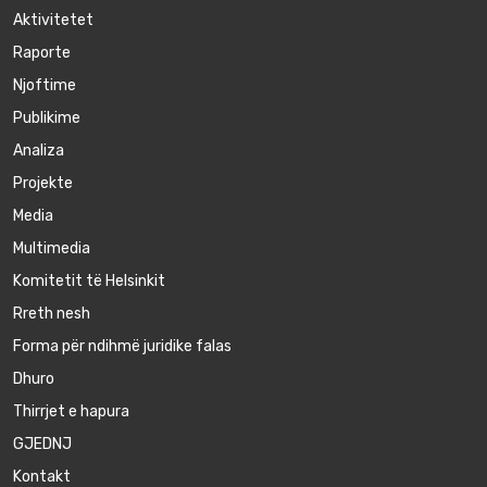
Aktivitetet
Raporte
Njoftime
Publikime
Аnaliza
Projekte
Media
Multimedia
Komitetit të Helsinkit
Rreth nesh
Forma për ndihmë juridike falas
Dhuro
Thirrjet e hapura
GJEDNJ
Kontakt