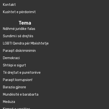
Kontakt
Kushtet e përdorimit
Tema
Ndihmë juridike falas
Sundimi i së drejtës
LGBTI Qendra për Mbështetje
Paraqit diskriminimin
Demokraci
Shtëpi e sigurt
Të drejtat e punëtorëve
Paraqit korrupsion!
Barazia gjinore
Mundësitë e barabarta
Meduza