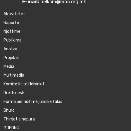
E-mail:
helkom@mhc.org.mk
Aktivitetet
Raporte
Njoftime
Publikime
Аnaliza
Projekte
Media
Multimedia
Komitetit të Helsinkit
Rreth nesh
Forma për ndihmë juridike falas
Dhuro
Thirrjet e hapura
GJEDNJ