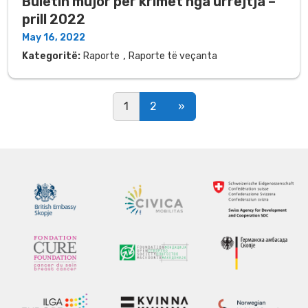
Buletin mujor për krimet nga urrejtja –
prill 2022
May 16, 2022
,
Kategoritë:
Raporte
Raporte të veçanta
Posts navigation
1
2
»