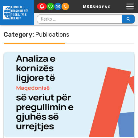
Main Navigation
Skip to content
Kërko për:
Category:
Publications