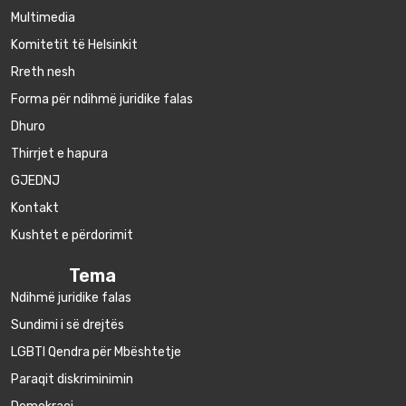
Multimedia
Komitetit të Helsinkit
Rreth nesh
Forma për ndihmë juridike falas
Dhuro
Thirrjet e hapura
GJEDNJ
Kontakt
Kushtet e përdorimit
Tema
Ndihmë juridike falas
Sundimi i së drejtës
LGBTI Qendra për Mbështetje
Paraqit diskriminimin