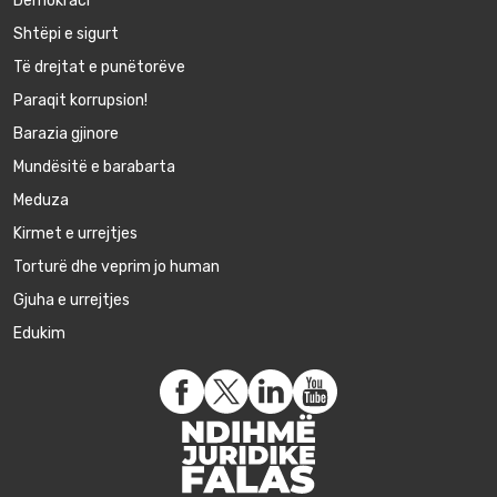
Demokraci
Shtëpi e sigurt
Të drejtat e punëtorëve
Paraqit korrupsion!
Barazia gjinore
Mundësitë e barabarta
Meduza
Kirmet e urrejtjes
Torturë dhe veprim jo human
Gjuha e urrejtjes
Edukim