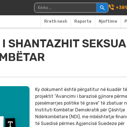
Main Navigati
Kërko për:
+389
Rreth nesh
Raporte
Njoftime
P
 I SHANTAZHIT SEKSUA
OMBËTAR
Ky dokument është përgatitur në kuadër t
projektit “Avancimi i barazisë gjinore përm
pjesëmarrjes politike të grave” të zbatuar 
Instituti Kombëtar Demokratik për Çështje
Ndërkombëtare (NDI), me mbështetje finan
të Suedisë përmes Agjencisë Suedeze për