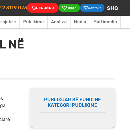
on
 2 3119 073
DENONCO
Dhuro
Kontakt
rojekte
Publikime
Аnaliza
Media
Multimedia
L NË
ë
es
PUBLIKUAR SË FUNDI NË
KATEGORI PUBLIKIME
nga
ciare