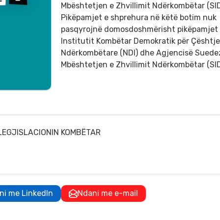
Mbështetjen e Zhvillimit Ndërkombëtar (SI
Pikëpamjet e shprehura në këtë botim nuk
pasqyrojnë domosdoshmërisht pikëpamjet
Institutit Kombëtar Demokratik për Çështje
Ndërkombëtare (NDI) dhe Agjencisë Suede
Mbështetjen e Zhvillimit Ndërkombëtar (SI
 LEGJISLACIONIN KOMBËTAR
ni me LinkedIn
Ndani me e-mail