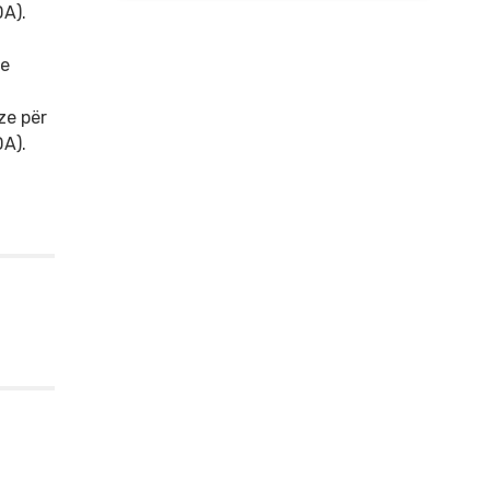
DA).
 e
ze për
DA).