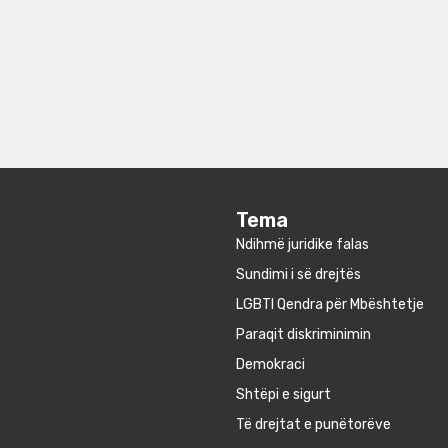
Tema
Ndihmë juridike falas
Sundimi i së drejtës
LGBTI Qendra për Mbështetje
Paraqit diskriminimin
Demokraci
Shtëpi e sigurt
Të drejtat e punëtorëve