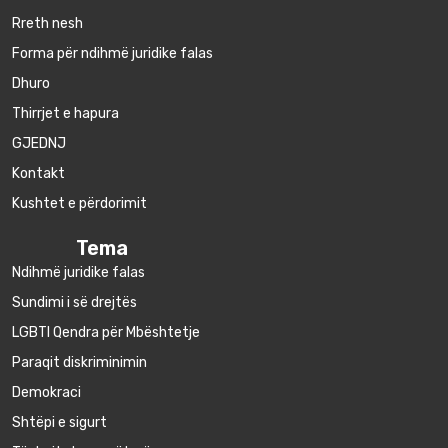
Rreth nesh
Forma për ndihmë juridike falas
Dhuro
Thirrjet e hapura
GJEDNJ
Kontakt
Kushtet e përdorimit
Tema
Ndihmë juridike falas
Sundimi i së drejtës
LGBTI Qendra për Mbështetje
Paraqit diskriminimin
Demokraci
Shtëpi e sigurt