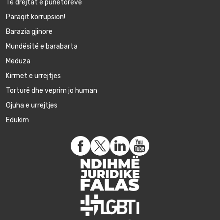
Të drejtat e punëtorëve
Paraqit korrupsion!
Barazia gjinore
Mundësitë e barabarta
Meduza
Kirmet e urrejtjes
Torturë dhe veprim jo human
Gjuha e urrejtjes
Edukim