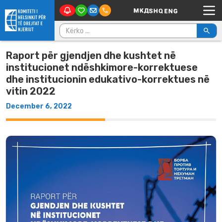
Main Navigation
Skip to content
Kërko për:
Raport për gjendjen dhe kushtet në
institucionet ndëshkimore-korrektuese
dhe institucionin edukativo-korrektues në
vitin 2022
December 6, 2022