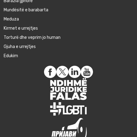
Barazia gjinore
Mundësitë e barabarta
Meduza
Kirmet e urrejtjes
Torturë dhe veprim jo human
Gjuha e urrejtjes
Edukim