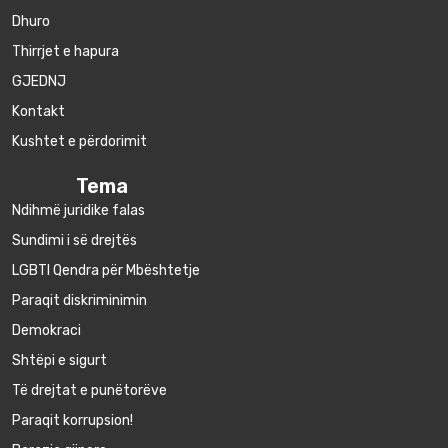
Dhuro
Thirrjet e hapura
GJEDNJ
Kontakt
Kushtet e përdorimit
Tema
Ndihmë juridike falas
Sundimi i së drejtës
LGBTI Qendra për Mbështetje
Paraqit diskriminimin
Demokraci
Shtëpi e sigurt
Të drejtat e punëtorëve
Paraqit korrupsion!