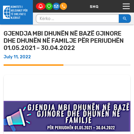
Main Navigation
Skip to content
Kërko për:
GJENDJA MBI DHUNËN NË BAZË GJINORE
DHE DHUNËN NË FAMILJE PËR PERIUDHËN
01.05.2021 – 30.04.2022
July 11, 2022