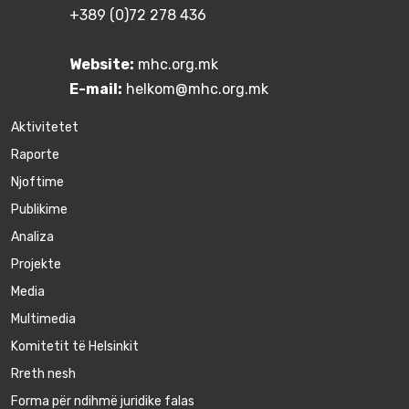
+389 (0)72 278 436
Website:
mhc.org.mk
E-mail:
helkom@mhc.org.mk
Aktivitetet
Raporte
Njoftime
Publikime
Аnaliza
Projekte
Media
Multimedia
Komitetit të Helsinkit
Rreth nesh
Forma për ndihmë juridike falas