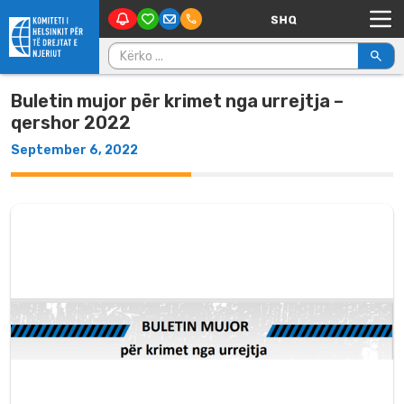
Main Navigation
Skip to content
Kërko për:
Buletin mujor për krimet nga urrejtja –
qershor 2022
September 6, 2022