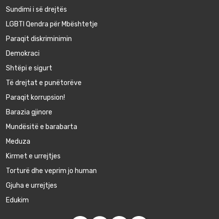
Sundimi i së drejtës
LGBTI Qendra për Mbështetje
Paraqit diskriminimin
Demokraci
Shtëpi e sigurt
Të drejtat e punëtorëve
Paraqit korrupsion!
Barazia gjinore
Mundësitë e barabarta
Meduza
Kirmet e urrejtjes
Torturë dhe veprim jo human
Gjuha e urrejtjes
Edukim