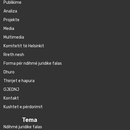
Publikime
Аnaliza
Projekte
Media
Multimedia
Komitetit të Helsinkit
Rreth nesh
Forma për ndihmë juridike falas
Dhuro
Thirrjet e hapura
GJEDNJ
Kontakt
Kushtet e përdorimit
Tema
Ndihmë juridike falas