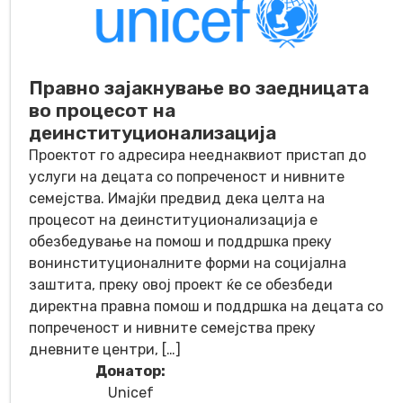
Правно зајакнување во заедницата
во процесот на
деинституционализација
Проектот го адресира нееднаквиот пристап до
услуги на децата со попреченост и нивните
семејства. Имајќи предвид дека целта на
процесот на деинституционализација е
обезбедување на помош и поддршка преку
вонинституционалните форми на социјална
заштита, преку овој проект ќе се обезбеди
директна правна помош и поддршка на децата со
попреченост и нивните семејства преку
дневните центри, […]
Донатор:
Unicef