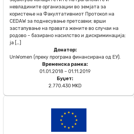
невладините организации во земјата за
користење на Факултативниот Протокол на
CEDAW за поднесување претсавки; врши
застапување на правата жените во случаи на
родово – базирано насилство и дискриминација;
ја […]
Донатор:
UnWomen (преку програма финансирана од EУ).
Временска рамка:
01.01.2018 – 01.11.2019
Буџет:
2.770.430 MKD