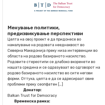
Менување политики,
предизвикување перспективи
Целта на овој проект е да придонесе во
намалување на родовата нееднаквост во
Северна Македонија преку низа интервенции во
областа на родово базираното насилство.
Родовите стереотипи се длабоко вкоренети во
нашата средина и се одразуваат во одговорот на
родово базираното насилство во сите негови
форми. Оттука, целта е да се адресираат овие
проблеми преку сеопфатен […]
Донатор:
Balkan Trust for Democracy
Временска рамка: