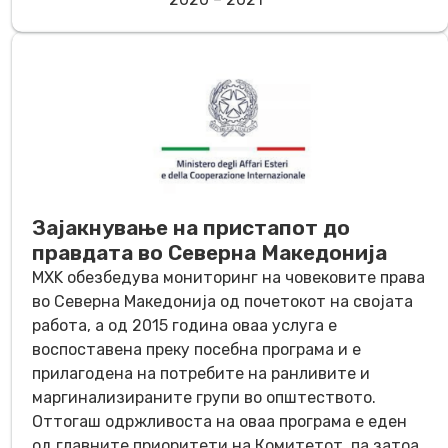
Зајакнување на пристапот до
правдата во Северна Македонија
МХK обезбедува мониторинг на човековите права
во Северна Македонија од почетокот на својата
работа, а од 2015 година оваа услуга е
воспоставена преку посебна програма и е
прилагодена на потребите на ранливите и
маргинализираните групи во општеството.
Оттогаш одржливоста на оваа програма е еден
од главните приоритети на Комитетот, па затоа