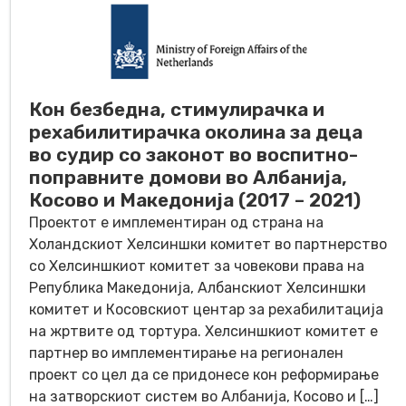
Кон безбедна, стимулирачка и
рехабилитирачка околина за деца
во судир со законот во воспитно-
поправните домови во Албанија,
Косово и Македонија (2017 – 2021)
Проектот е имплементиран од страна на
Холандскиот Хелсиншки комитет во партнерство
со Хелсиншкиот комитет за човекови права на
Република Македонија, Албанскиот Хелсиншки
комитет и Косовскиот центар за рехабилитација
на жртвите од тортура. Хелсиншкиот комитет е
партнер во имплементирање на регионален
проект со цел да се придонесе кон реформирање
на затворскиот систем во Албанија, Косово и […]