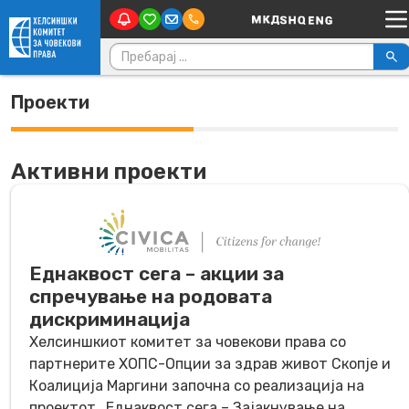
Main Navigation
Skip to content
Пребарувај за:
Проекти
Активни проекти
Еднаквост сега – акции за
спречување на родовата
дискриминација
Хелсиншкиот комитет за човекови права со
партнерите ХОПС-Опции за здрав живот Скопје и
Коалиција Маргини започна со реализација на
проектот „Еднаквост сега – Зајакнување на