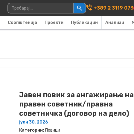
Main Navigati
Пребарувај за:
+389 2 3119 073
и
Соопштенија
Проекти
Публикации
Анализи
Јавен повик за ангажирање на
правен советник/правна
советничка (договор на дело)
јули 30, 2026
Категории:
Повици