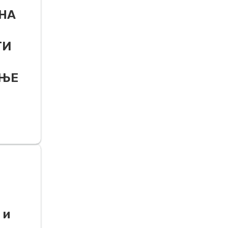
 НА
ТИ
АЊЕ
 и