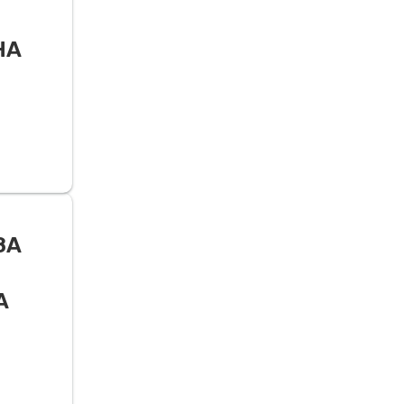
НА
ЗА
А