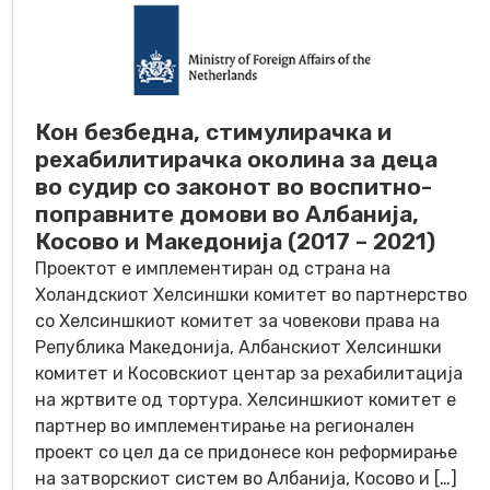
Кон безбедна, стимулирачка и
рехабилитирачка околина за деца
во судир со законот во воспитно-
поправните домови во Албанија,
Косово и Македонија (2017 – 2021)
Проектот е имплементиран од страна на
Холандскиот Хелсиншки комитет во партнерство
со Хелсиншкиот комитет за човекови права на
Република Македонија, Албанскиот Хелсиншки
комитет и Косовскиот центар за рехабилитација
на жртвите од тортура. Хелсиншкиот комитет е
партнер во имплементирање на регионален
проект со цел да се придонесе кон реформирање
на затворскиот систем во Албанија, Косово и […]