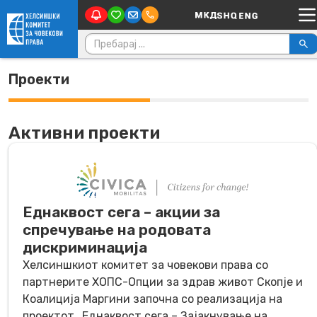
Main Navigation
Skip to content
Пребарувај за:
Проекти
Активни проекти
Еднаквост сега – акции за
спречување на родовата
дискриминација
Хелсиншкиот комитет за човекови права со
партнерите ХОПС-Опции за здрав живот Скопје и
Коалиција Маргини започна со реализација на
проектот „Еднаквост сега – Зајакнување на