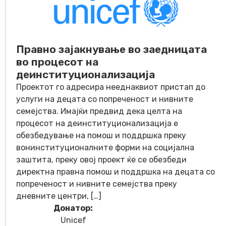
Правно зајакнување во заедницата
во процесот на
деинституционализација
Проектот го адресира нееднаквиот пристап до
услуги на децата со попреченост и нивните
семејства. Имајќи предвид дека целта на
процесот на деинституционализација е
обезбедување на помош и поддршка преку
вонинституционалните форми на социјална
заштита, преку овој проект ќе се обезбеди
директна правна помош и поддршка на децата со
попреченост и нивните семејства преку
дневните центри, […]
Донатор:
Unicef