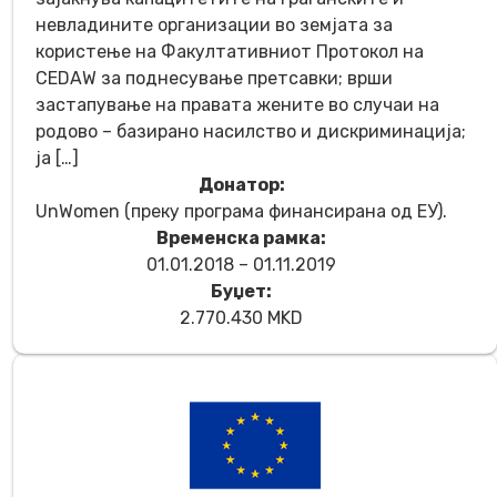
невладините организации во земјата за
користење на Факултативниот Протокол на
CEDAW за поднесување претсавки; врши
застапување на правата жените во случаи на
родово – базирано насилство и дискриминација;
ја […]
Донатор:
UnWomen (преку програма финансирана од EУ).
Временска рамка:
01.01.2018 – 01.11.2019
Буџет:
2.770.430 MKD