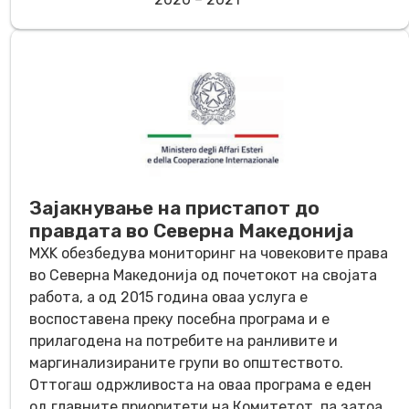
Зајакнување на пристапот до
правдата во Северна Македонија
МХK обезбедува мониторинг на човековите права
во Северна Македонија од почетокот на својата
работа, а од 2015 година оваа услуга е
воспоставена преку посебна програма и е
прилагодена на потребите на ранливите и
маргинализираните групи во општеството.
Оттогаш одржливоста на оваа програма е еден
од главните приоритети на Комитетот, па затоа