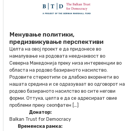
Менување политики,
предизвикување перспективи
Целта на овој проект е да придонесе во
намалување на родовата нееднаквост во
Северна Македонија преку низа интервенции во
областа на родово базираното насилство.
Родовите стереотипи се длабоко вкоренети во
нашата средина и се одразуваат во одговорот на
родово базираното насилство во сите негови
форми. Оттука, целта е да се адресираат овие
проблеми преку сеопфатен […]
Донатор:
Balkan Trust for Democracy
Временска рамка: