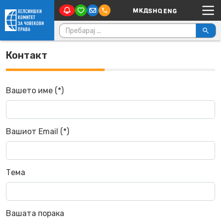
Main Navigation
Skip to content
Пребарувај за:
Контакт
Вашето име (*)
Вашиот Email (*)
Тема
Вашата порака