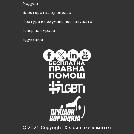
Медуза
Злосторства од омраза
Тортура и нехумано постапување
Говор на омраза
Едукација
© 2026 Copyright Хелсиншки комитет