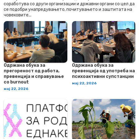
соработува со други организации и државни органи со цел да
се подобри унапредувањето, почитувањето и заштитата на
човековите...
Одржана обука за
Одржана обука за
прегореност од работа,
превенција од употреба на
превенција и справување
психоактивни супстанции
со burnout
мај 22, 2026
мај 22, 2026