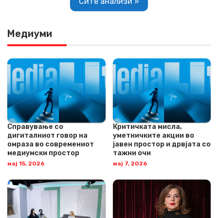
Сите анализи »
Медиуми
Справување со
Критичката мисла,
дигиталниот говор на
уметничките акции во
омраза во современиот
јавен простор и дрвјата со
медиумски простор
тажни очи
мај 15, 2026
мај 7, 2026