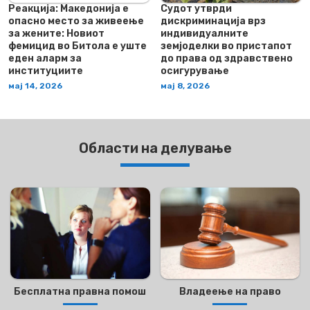
Реакција: Македонија е
Судот утврди
опасно место за живеење
дискриминација врз
за жените: Новиот
индивидуалните
фемицид во Битола е уште
земјоделки во пристапот
еден аларм за
до права од здравствено
институциите
осигурување
мај 14, 2026
мај 8, 2026
Области на делување
Бесплатна правна помош
Владеење на право