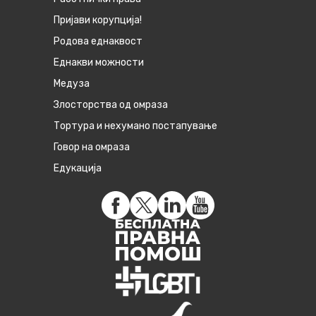
Пријави корупција!
Родова еднаквост
Eднакви можности
Медуза
Злосторства од омраза
Тортура и нехумано постапување
Говор на омраза
Едукација