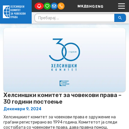
Main Navigation
Skip to content
Пребарувај за:
Хелсиншки комитет за човекови права –
30 години постоење
Декември 9, 2024
Хелсиншкиот комитет за човекови права е здружение на
граѓани регистрирано во 1994 година. Комитетот ја следи
состојбата со човековите права, дава правна помош,