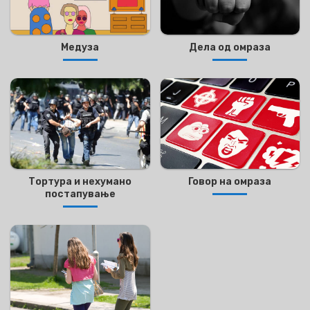
Медуза
Дела од омраза
Тортура и нехумано
Говор на омраза
постапување