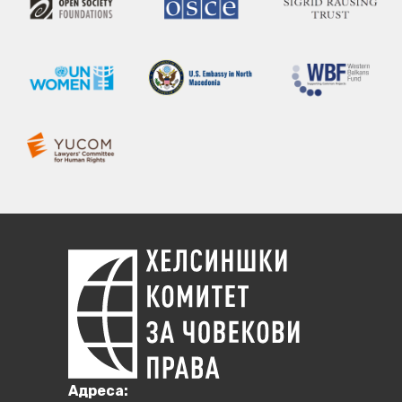
Aдреса: