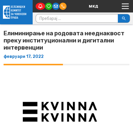
Main Navigation
Skip to content
Пребарувај за:
Елиминирање на родовата нееднаквост
преку институционални и дигитални
интервенции
февруари 17, 2022