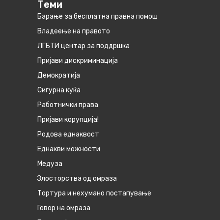
Теми
Барање за бесплатна правна помош
Владеење на правото
ЛГБТИ центар за поддршка
Пријави дискриминација
Демократија
Сигурна куќа
Работнички права
Пријави корупција!
Родова еднаквост
Eднакви можности
Медуза
Злосторства од омраза
Тортура и нехумано постапување
Говор на омраза