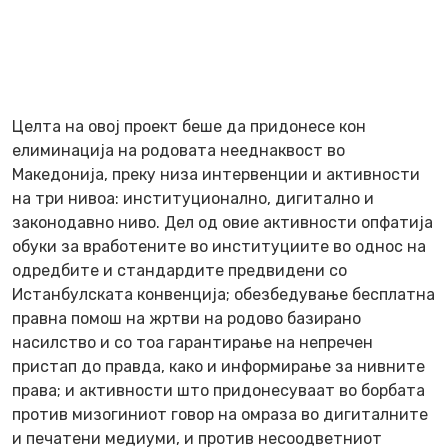
Целта на овој проект беше да придонесе кон
елиминација на родовата нееднаквост во
Македонија, преку низа интервенции и активности
на три нивоа: институционално, дигитално и
законодавно ниво. Дел од овие активности опфатија
обуки за вработените во институциите во однос на
одредбите и стандардите предвидени со
Истанбулската конвенција; обезбедување бесплатна
правна помош на жртви на родово базирано
насилство и со тоа гарантирање на непречен
пристап до правда, како и информирање за нивните
права; и активности што придонесуваат во борбата
против мизогиниот говор на омраза во дигиталните
и печатени медиуми, и против несоодветниот