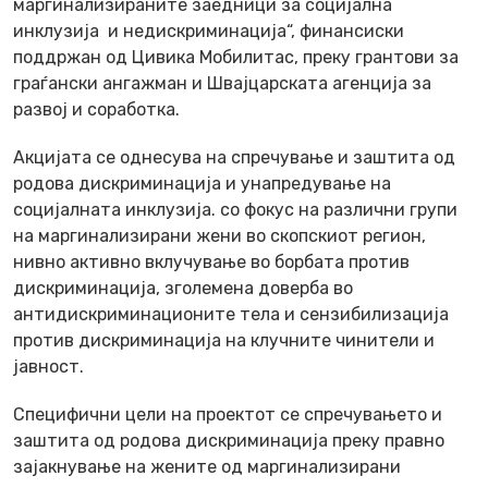
маргинализираните заедници за социјална
инклузија и недискриминација“, финансиски
поддржан од Цивика Мобилитас, преку грантови за
граѓански ангажман и Швајцарската агенција за
развој и соработка.
Акцијата се однесува на спречување и заштита од
родова дискриминација и унапредување на
социјалната инклузија. со фокус на различни групи
на маргинализирани жени во скопскиот регион,
нивно активно вклучување во борбата против
дискриминација, зголемена доверба во
антидискриминационите тела и сензибилизација
против дискриминација на клучните чинители и
јавност.
Специфични цели на проектот се спречувањето и
заштита од родова дискриминација преку правно
зајакнување на жените од маргинализирани