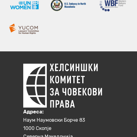
Aдреса:
Наум Наумовски Борче 83
1000 Скопје
Северна Македонија