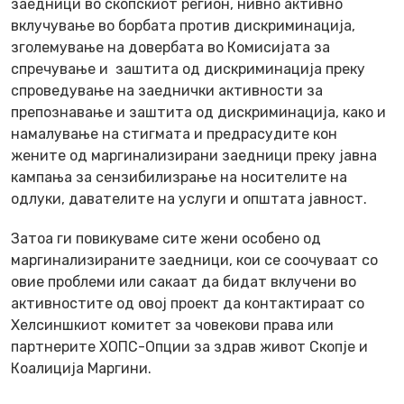
заедници во скопскиот регион, нивно активно
вклучување во борбата против дискриминација,
зголемување на довербата во Комисијата за
спречување и заштита од дискриминација преку
спроведување на заеднички активности за
препознавање и заштита од дискриминација, како и
намалување на стигмата и предрасудите кон
жените од маргинализирани заедници преку јавна
кампања за сензибилизрање на носителите на
одлуки, давателите на услуги и општата јавност.
Затоа ги повикуваме сите жени особено од
маргинализираните заедници, кои се соочуваат со
овие проблеми или сакаат да бидат вклучени во
активностите од овој проект да контактираат со
Хелсиншкиот комитет за човекови права или
партнерите ХОПС-Опции за здрав живот Скопје и
Коалиција Маргини.