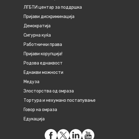
ЛГБТИ центар за поддршка
Пријави дискриминација
Демократија
Сигурна куќа
Работнички права
Пријави корупција!
Родова еднаквост
Eднакви можности
Медуза
Злосторства од омраза
Тортура и нехумано постапување
Говор на омраза
Едукација