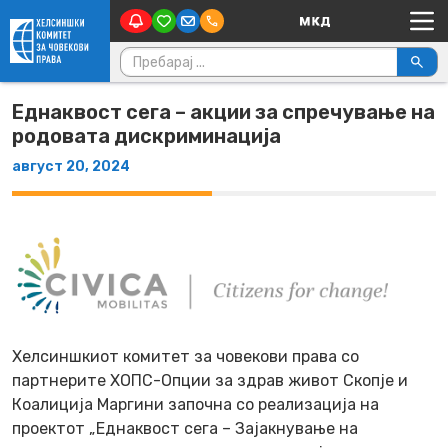
Main Navigation
Skip to content
Пребарувај за:
Еднаквост сега – акции за спречување на
родовата дискриминација
август 20, 2024
Хелсиншкиот комитет за човекови права со
партнерите ХОПС-Опции за здрав живот Скопје и
Коалиција Маргини започна со реализација на
проектот „Еднаквост сега – Зајакнување на