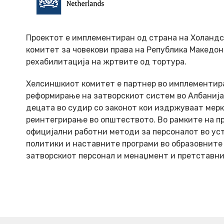
Проектот е имплементиран од страна на Холанд
комитет за човекови права на Република Македон
рехабилитација на жртвите од тортура.
Хелсиншкиот комитет е партнер во имплементира
реформирање на затворскиот систем во Албанија
децата во судир со законот кои издржуваат мер
реинтегрирање во општеството. Во рамките на п
официјални работни методи за персоналот во ус
политики и наставните програми во образовните 
затворскиот персонал и менаџмент и претставни