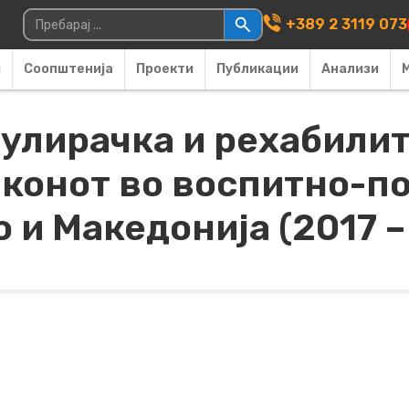
Main Navigati
Пребарувај за:
+389 2 3119 073
и
Соопштенија
Проекти
Публикации
Анализи
мулирачка и рехабили
законот во воспитно-
о и Македонија (2017 –