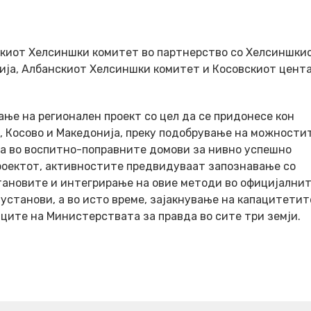
скиот Хелсиншки комитет во партнерство со Хелсиншки
ија, Албанскиот Хелсиншки комитет и Косовскиот цента
ње на регионален проект со цел да се придонесе кон
, Косово и Македонија, преку подобрување на можности
ка во воспитно-поправните домови за нивно успешно
роектот, активностите предвидуваат запознавање со
тановите и интегрирање на овие методи во официјални
установи, а во исто време, зајакнување на капацитетит
ците на Министерствата за правда во сите три земји.