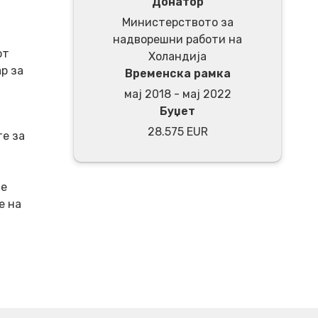
Донатор
Министерството за
надворешни работи на
от
Холандија
р за
Временска рамка
мај 2018 - мај 2022
Буџет
28.575 EUR
те за
те
е на