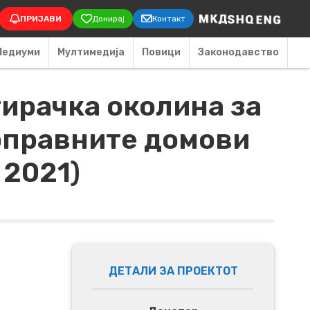
on
ПРИЈАВИ
Донирај
Контакт
Медиуми
Мултимедија
Повици
Законодавство
тирачка околина за
поправните домови
 2021)
ДЕТАЛИ ЗА ПРОЕКТОТ