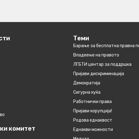
сти
Теми
Барање за бесплатна правна 
Владеење на правото
ЛГБТИ центар за поддршка
Пријави дискриминација
Демократија
Сигурна куќа
Работнички права
Пријави корупција!
во
Родова еднаквост
ки комитет
Eднакви можности
Медуза