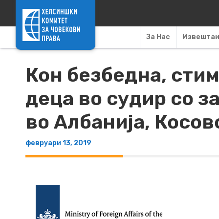
Skip to content
За Нас
Извешта
Кон безбедна, сти
деца во судир со 
во Албанија, Косов
февруари 13, 2019