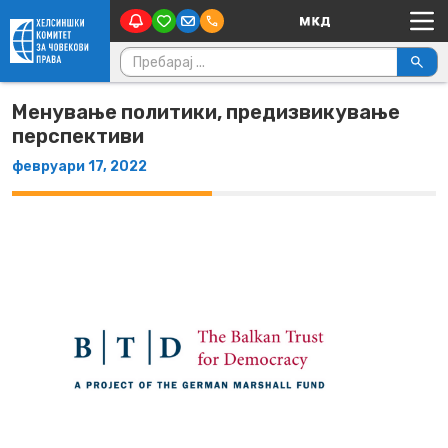
Main Navigation
Skip to content
Пребарувај за:
Менување политики, предизвикување
перспективи
февруари 17, 2022