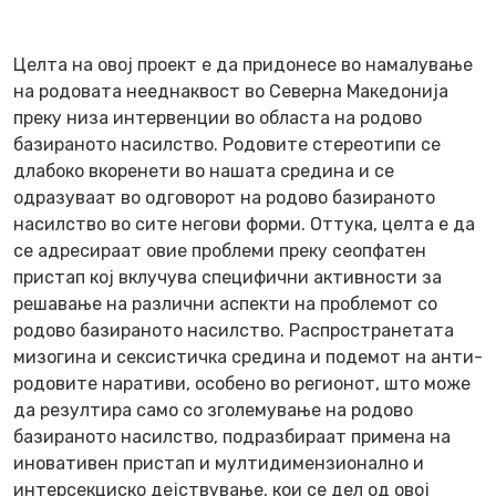
Целта на овој проект е да придонесе во намалување
на родовата нееднаквост во Северна Македонија
преку низа интервенции во областа на родово
базираното насилство. Родовите стереотипи се
длабоко вкоренети во нашата средина и се
одразуваат во одговорот на родово базираното
насилство во сите негови форми. Оттука, целта е да
се адресираат овие проблеми преку сеопфатен
пристап кој вклучува специфични активности за
решавање на различни аспекти на проблемот со
родово базираното насилство. Распространетата
мизогина и сексистичка средина и подемот на анти-
родовите наративи, особено во регионот, што може
да резултира само со зголемување на родово
базираното насилство, подразбираат примена на
иновативен пристап и мултидимензионално и
интерсекциско дејствување, кои се дел од овој