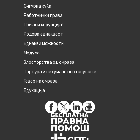
Сигурна куќа
Работнички права
Пријави корупција!
Родова еднаквост
Eднакви можности
Медуза
Злосторства од омраза
Тортура и нехумано постапување
Говор на омраза
Едукација