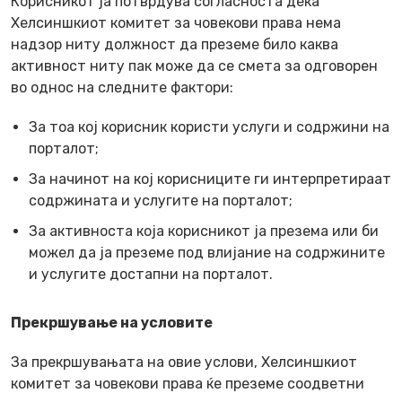
Корисникот ја потврдува согласноста дека
Хелсиншкиот комитет за човекови права нема
надзор ниту должност да преземе било каква
активност ниту пак може да се смета за одговорен
во однос на следните фактори:
За тоа кој корисник користи услуги и содржини на
порталот;
За начинот на кој корисниците ги интерпретираат
содржината и услугите на порталот;
За активноста која корисникот ја презема или би
можел да ја преземе под влијание на содржините
и услугите достапни на порталот.
Прекршување на условите
За прекршувањата на овие услови, Хелсиншкиот
комитет за човекови права ќе преземе соодветни