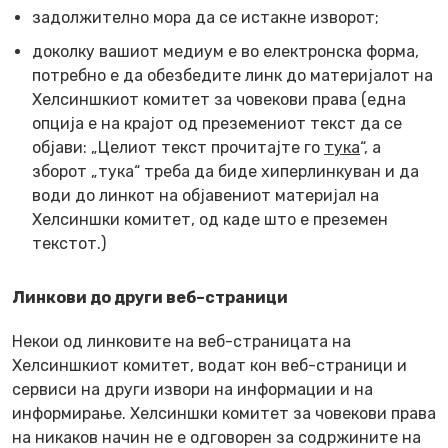
задолжително мора да се истакне изворот;
доколку вашиот медиум е во електронска форма,
потребно е да обезбедите линк до материјалот на
Хелсиншкиот комитет за човекови права (една
опција е на крајот од преземениот текст да се
објави: „Целиот текст прочитајте го
тука
“, а
зборот „тука“ треба да биде хиперлинкуван и да
води до линкот на објавениот материјал на
Хелсиншки комитет, од каде што е преземен
текстот.)
Линкови до други веб–страници
Некои од линковите на веб-страницата на
Хелсиншкиот комитет, водат кон веб-страници и
сервиси на други извори на информации и на
информирање. Хелсиншки комитет за човекови права
на никаков начин не е одговорен за содржините на