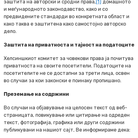
заштита на авторски и сродни права,
[1]
домашното
и меѓународното законодавство, како и со
предвидените стандарди во конкретната област и
како таква е заштитена како самостојно авторско
дело.
Заштита на приватноста и тајност на податоците
Хелсиншкиот комитет за човекови права ја почитува
приватноста на своите посетители. Податоците на
посетителите не се достапни за трети лица, освен
во случаи за кои законски е поинаку пропишано.
Преземање на содржини
Во случаи на објавување на целосен текст од веб-
страницата, повикување или цитирање на одреден
текст, фотографија, графика или други содржини
публикувани на нашиот сајт, Ве информираме дека: