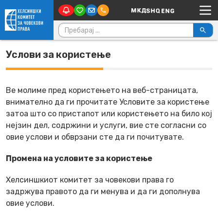
Main Navigation
Skip to content
Пребарувај за:
Услови за користење
Ве молиме пред користењето на веб-страницата,
внимателно да ги прочитате Условите за користење
затоа што со пристапот или користењето на било кој
нејзин дел, содржини и услуги, вие сте согласни со
овие услови и обврзани сте да ги почитувате.
Промена на условите за користење
Хелсиншкиот комитет за човекови права го
задржува правото да ги менува и да ги дополнува
овие услови.