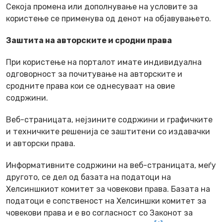
Секоја промена или дополнување на условите за
користење се применува од денот на објавувањето.
Заштита на авторските и сродни права
При користење на порталот имате индивидуална
одговорност за почитување на авторските и
сродните права кои се однесуваат на овие
содржини.
Веб-страницата, нејзините содржини и графичките
и техничките решенија се заштитени со издавачки
и авторски права.
Информативните содржини на веб-страницата, меѓу
другото, се дел од базата на податоци на
Хелсиншкиот комитет за човекови права. Базата на
податоци е сопственост на Хелсиншки комитет за
човекови права и е во согласност со Законот за