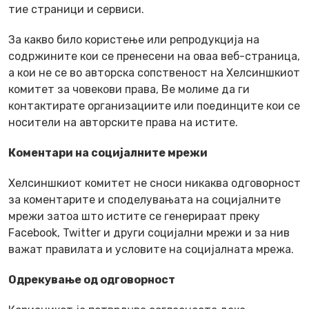
тие страници и сервиси.
За какво било користење или репродукција на
содржините кои се пренесени на оваа веб-страница,
а кои не се во авторска сопственост на Хелсиншкиот
комитет за човекови права, Ве молиме да ги
контактирате организациите или поединците кои се
носители на авторските права на истите.
Коментари на социјалните мрежи
Хелсиншкиот комитет не сноси никаква одговорност
за коментарите и споделувањата на социјалните
мрежи затоа што истите се генерираат преку
Facebook, Twitter и други социјални мрежи и за нив
важат правилата и условите на социјалната мрежа.
Одрекување од одговорност