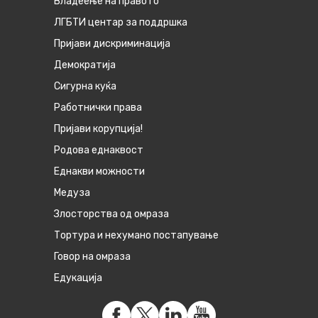
Владеење на правото
ЛГБТИ центар за поддршка
Пријави дискриминација
Демократија
Сигурна куќа
Работнички права
Пријави корупција!
Родова еднаквост
Eднакви можности
Медуза
Злосторства од омраза
Тортура и нехумано постапување
Говор на омраза
Едукација