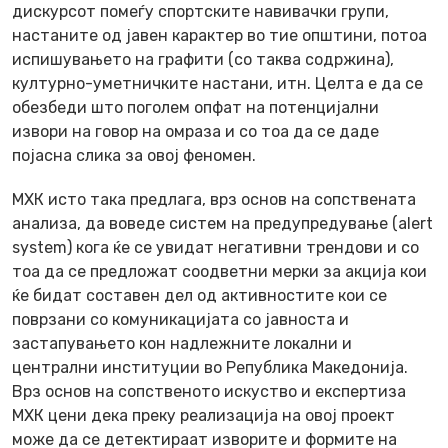
дискурсот помеѓу спортските навивачки групи,
настаните од јавен карактер во тие општини, потоа
испишувањето на графити (со таква содржина),
културно-уметничките настани, итн. Целта е да се
обезбеди што поголем опфат на потенцијални
извори на говор на омраза и со тоа да се даде
појасна слика за овој феномен.
МХК исто така предлага, врз основ на сопствената
анализа, да воведе систем на предупредување (alert
system) кога ќе се увидат негативни трендови и со
тоа да се предложат соодветни мерки за акција кои
ќе бидат составен дел од активностите кои се
поврзани со комуникацијата со јавноста и
застапувањето кон надлежните локални и
централни институции во Република Македонија.
Врз основ на сопственото искуство и експертиза
МХК цени дека преку реализација на овој проект
може да се детектираат изворите и формите на