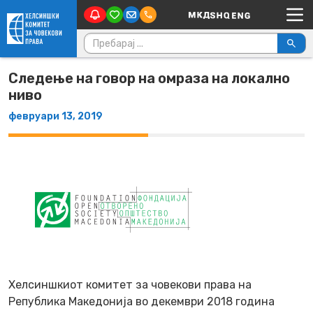
Main Navigation
Skip to content
Пребарувај за:
Следење на говор на омраза на локално
ниво
февруари 13, 2019
Хелсиншкиот комитет за човекови права на
Република Македонија во декември 2018 година