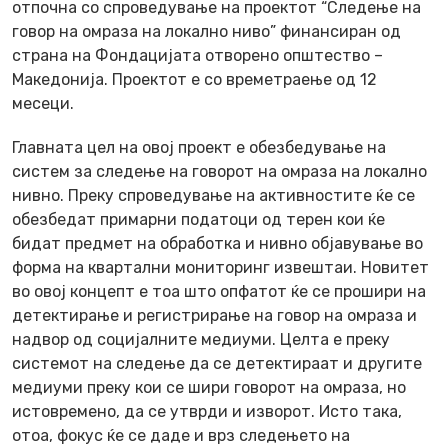
отпочна со спроведување на проектот “Следење на
говор на омраза на локално ниво” финансиран од
страна на Фондацијата отворено општество –
Македонија. Проектот е со времетраење од 12
месеци.
Главната цел на овој проект е обезбедување на
систем за следење на говорот на омраза на локално
нивно. Преку спроведување на активностите ќе се
обезбедат примарни податоци од терен кои ќе
бидат предмет на обработка и нивно објавување во
форма на квартални мониторинг извештаи. Новитет
во овој концепт е тоа што опфатот ќе се прошири на
детектирање и регистрирање на говор на омраза и
надвор од социјалните медиуми. Целта е преку
системот на следење да се детектираат и другите
медиуми преку кои се шири говорот на омраза, но
истовремено, да се утврди и изворот. Исто така,
отоа, фокус ќе се даде и врз следењето на