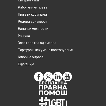
Сигурна куќа
Работнички права
Пријави корупција!
Родова еднаквост
Eднакви можности
Медуза
Злосторства од омраза
Тортура и нехумано постапување
Говор на омраза
Едукација