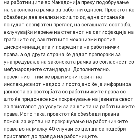
на работниците во Македонија преку подобрување
на законската рамка за работни односи. Проектот ќе
обезбеди две анализи коишто од една страна ќе
понудат сеопфатен преглед на сегашната состојба,
вклучувајќи мерење на степенот на сатисфакција на
граѓаните од заштитните механизми против
дискриминацијата и повредите на работнички
права, а од друга страна ќе дадат препораки за
унапредување на законската рамка во согласност со
меѓународните стандарди. Дополнително,
проектниот тим ќе врши мониторинг на
инспекцискиот надзор и постојано ќе ја информира
јавноста за состојбата со работничките права со
што ќе придонесе кон покренување на јавната свест
за пристапот до услуги за заштита на работничките
права. Исто така, проектот ќе обезбеди правна
помош за жртви на прекршување на работничките
права во најмалку 40 случаи со цел да се подобри
пристапот до правда на работниците.