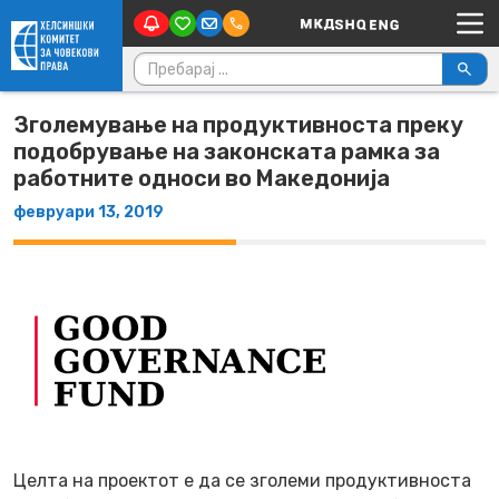
Main Navigation
Skip to content
Пребарувај за:
Зголемување на продуктивноста преку
подобрување на законската рамка за
работните односи во Македонија
февруари 13, 2019
Целта на проектот е да се зголеми продуктивноста