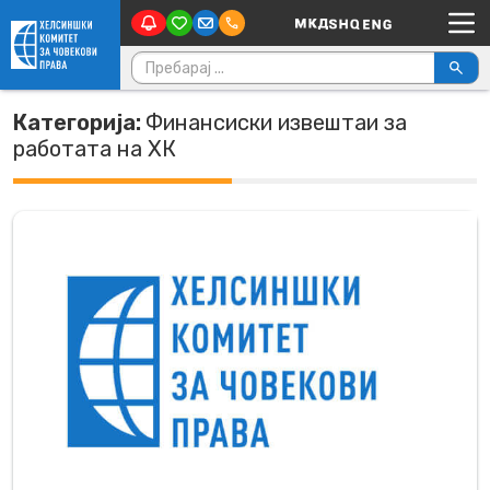
Main Navigation
Skip to content
Пребарувај за:
Категорија:
Финансиски извештаи за
работата на ХК