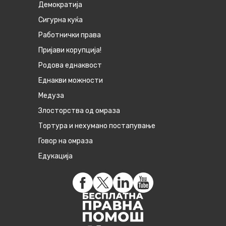
Демократија
Сигурна куќа
Работнички права
Пријави корупција!
Родова еднаквост
Eднакви можности
Медуза
Злосторства од омраза
Тортура и нехумано постапување
Говор на омраза
Едукација