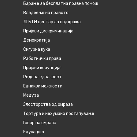
Барање за бесплатна правна помош
Владеење на правото
ЛГБТИ центар за поддршка
Пријави дискриминација
Демократија
Сигурна куќа
Работнички права
Пријави корупција!
Родова еднаквост
Eднакви можности
Медуза
Злосторства од омраза
Тортура и нехумано постапување
Говор на омраза
Едукација