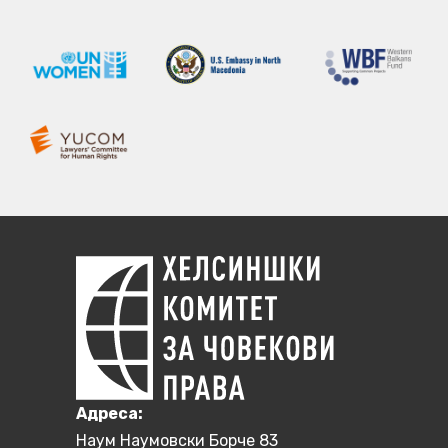
Aдреса:
Наум Наумовски Борче 83