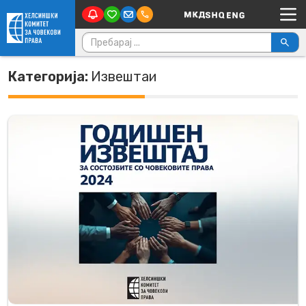
Main Navigation
Skip to content
Пребарувај за:
Категорија:
Извештаи