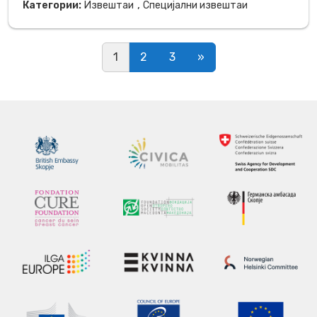
,
Категории:
Извештаи
Специјални извештаи
Posts navigation
1
2
3
»