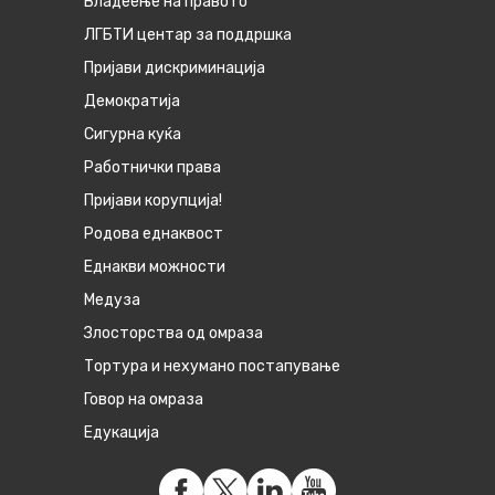
Владеење на правото
ЛГБТИ центар за поддршка
Пријави дискриминација
Демократија
Сигурна куќа
Работнички права
Пријави корупција!
Родова еднаквост
Eднакви можности
Медуза
Злосторства од омраза
Тортура и нехумано постапување
Говор на омраза
Едукација