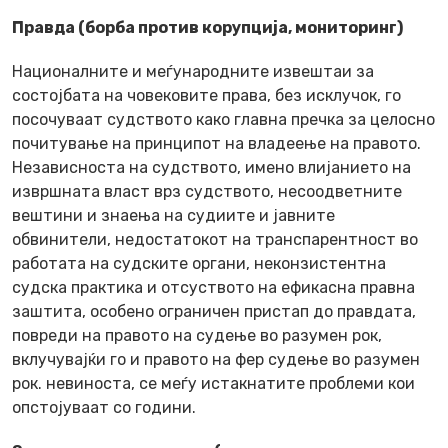
Правда (борба против корупција, мониторинг)
Националните и меѓународните извештаи за
состојбата на човековите права, без исклучок, го
посочуваат судството како главна пречка за целосно
почитување на принципот на владеење на правото.
Независноста на судството, имено влијанието на
извршната власт врз судството, несоодветните
вештини и знаења на судиите и јавните
обвинители, недостатокот на транспарентност во
работата на судските органи, неконзистентна
судска практика и отсуството на ефикасна правна
заштита, особено ограничен пристап до правдата,
повреди на правото на судење во разумен рок,
вклучувајќи го и правото на фер судење во разумен
рок. невиноста, се меѓу истакнатите проблеми кои
опстојуваат со години.