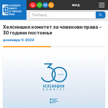
Main Navigation
Skip to content
Пребарувај за:
Хелсиншки комитет за човекови права –
30 години постоење
декември 9, 2024