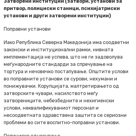
Затворени институции (затвори, установи за
притвор, полициски станици, психијатриски
установи и други затворени институции)
Поправни установи
Иако Република Северна Македонија има соодветни
законски и институционални рамки, нивната
имплементација не успева, што не ги задоволува
меѓународните стандарди за спречување на
тортура и нечовечко постапување. Општите услови
во поправните установи се сурови, нехумани и
понижувачки. Корупцијата, малтретирањето од
затворските чувари, насилството меѓу
затворениците, небезбедните и нехигиенски
услови, неквалификуваниот персонал и
несоодветната здравствена заштита се сериозни
проблеми во сите воспитно-поправни установи.
Полициско однесување