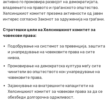
активно го промовира развојот на демократијата,
владеењето на правото и граѓанското општество.
Хелсиншкиот комитет презема активности од јавен
интерес согласно Законот за здруженија на граѓани.
Стратешки цели на Хелсиншкиот комитет за
човекови права:
Подобрување на системот за превенција, заштита
и унапредување на човековите права на сите
нивоа,
Промовирање на демократска култура меѓу сите
чинители во општеството кон унапредување на
човековите права,
Зајакнување на внатрешните капацитети на
Хелсиншкиот комитет за човекови права за да се
обезбеди долгорочна одржливост.