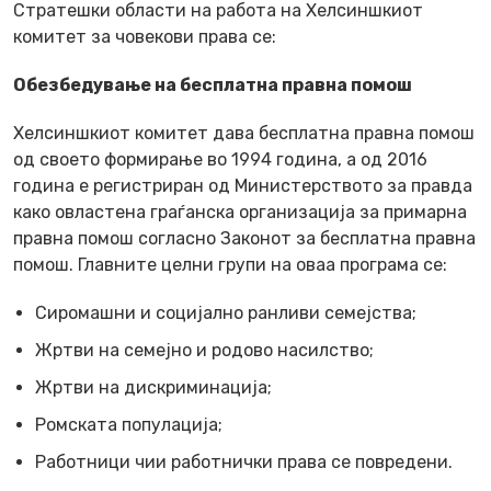
Стратешки области на работа на Хелсиншкиот
комитет за човекови права се:
Обезбедување на бесплатна правна помош
Хелсиншкиот комитет дава бесплатна правна помош
од своето формирање во 1994 година, а од 2016
година е регистриран од Министерството за правда
како овластена граѓанска организација за примарна
правна помош согласно Законот за бесплатна правна
помош. Главните целни групи на оваа програма се:
Сиромашни и социјално ранливи семејства;
Жртви на семејно и родово насилство;
Жртви на дискриминација;
Ромската популација;
Работници чии работнички права се повредени.