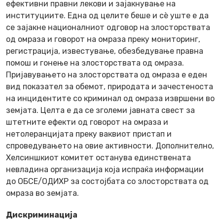
ефективни правни лекови и зајакнување на
институциите. Една од целите беше и сè уште е да
се зајакне националниот одговор на злосторствата
од омраза и говорот на омраза преку мониторинг,
регистрација, известување, обезбедување правна
помош и гонење на злосторствата од омраза.
Пријавувањето на злосторствата од омраза е еден
вид показател за обемот, природата и зачестеноста
на инцидентите со криминал од омраза извршени во
земјата. Целта е да се зголеми јавната свест за
штетните ефекти од говорот на омраза и
нетолеранцијата преку ваквиот пристап и
спроведувањето на овие активности. Дополнително,
Хелсиншкиот комитет останува единствената
невладина организација која испраќа информации
до ОБСЕ/ОДИХР за состојбата со злосторствата од
омраза во земјата.
Дискриминација