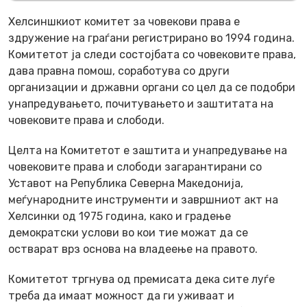
Хелсиншкиот комитет за човекови права е
здружение на граѓани регистрирано во 1994 година.
Комитетот ја следи состојбата со човековите права,
дава правна помош, соработува со други
организации и државни органи со цел да се подобри
унапредувањето, почитувањето и заштитата на
човековите права и слободи.
Целта на Комитетот е заштита и унапредување на
човековите права и слободи загарантирани со
Уставот на Република Северна Македонија,
меѓународните инструменти и завршниот акт на
Хелсинки од 1975 година, како и градење
демократски услови во кои тие можат да се
остварат врз основа на владеење на правото.
Комитетот тргнува од премисата дека сите луѓе
треба да имаат можност да ги уживаат и