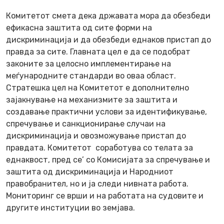
Комитетот смета дека државата мора да обезбеди
ефикасна заштита од сите форми на
дискриминација и да обезбеди еднаков пристап до
правда за сите. Главната цел е да се подобрат
законите за целосно имплементирање на
меѓународните стандарди во оваа област.
Стратешка цел на Комитетот е дополнително
зајакнување на механизмите за заштита и
создавање практични услови за идентификување,
спречување и санкционирање случаи на
дискриминација и овозможување пристап до
правдата. Комитетот соработува со телата за
еднаквост, пред се’ со Комисијата за спречување и
заштита од дискриминација и Народниот
правобранител, но и ја следи нивната работа.
Мониторинг се врши и на работата на судовите и
другите институции во земјава.