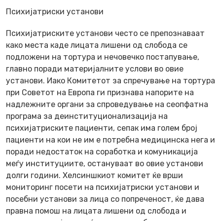
Психијатриски установи
Психијатриските установи често се препознаваат
како места каде лицата лишени од слобода се
подложени на тортура и нечовечко постапување,
главно поради материјалните услови во овие
установи. Иако Комитетот за спречување на тортура
при Советот на Европа ги признава напорите на
надлежните органи за спроведување на сеопфатна
програма за деинституционализација на
психијатриските пациенти, сепак има голем број
пациенти на кои не им е потребна медицинска нега и
поради недостаток на соработка и комуникација
меѓу институциите, остануваат во овие установи
долги години. Хелсиншкиот комитет ќе врши
мониторинг посети на психијатриски установи и
посебни установи за лица со попреченост, ќе дава
правна помош на лицата лишени од слобода и