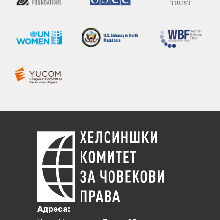
Aдреса: