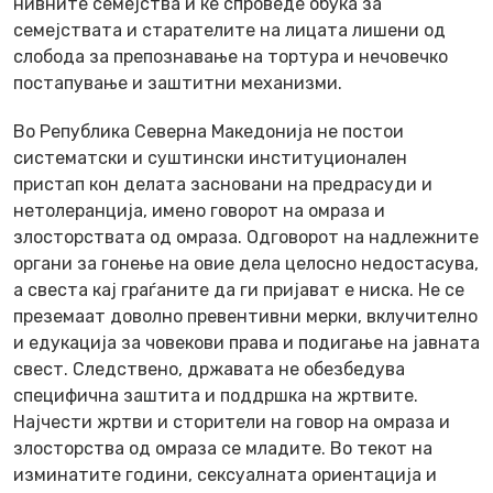
нивните семејства и ќе спроведе обука за
семејствата и старателите на лицата лишени од
слобода за препознавање на тортура и нечовечко
постапување и заштитни механизми.
Во Република Северна Македонија не постои
систематски и суштински институционален
пристап кон делата засновани на предрасуди и
нетолеранција, имено говорот на омраза и
злосторствата од омраза. Одговорот на надлежните
органи за гонење на овие дела целосно недостасува,
а свеста кај граѓаните да ги пријават е ниска. Не се
преземаат доволно превентивни мерки, вклучително
и едукација за човекови права и подигање на јавната
свест. Следствено, државата не обезбедува
специфична заштита и поддршка на жртвите.
Најчести жртви и сторители на говор на омраза и
злосторства од омраза се младите. Во текот на
изминатите години, сексуалната ориентација и