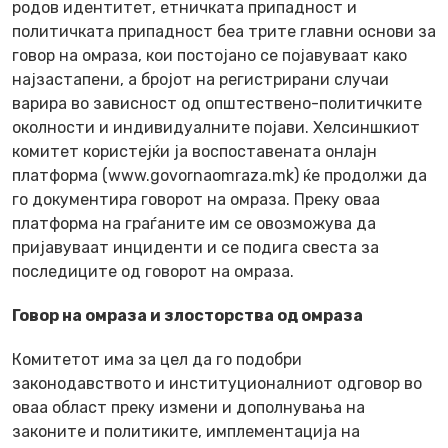
родов идентитет, етничката припадност и
политичката припадност беа трите главни основи за
говор на омраза, кои постојано се појавуваат како
најзастапени, а бројот на регистрирани случаи
варира во зависност од општествено-политичките
околности и индивидуалните појави. Хелсиншкиот
комитет користејќи ја воспоставената онлајн
платформа (www.govornaomraza.mk) ќе продолжи да
го документира говорот на омраза. Преку оваа
платформа на граѓаните им се овозможува да
пријавуваат инциденти и се подига свеста за
последиците од говорот на омраза.
Говор на омраза и злосторства од омраза
Комитетот има за цел да го подобри
законодавството и институционалниот одговор во
оваа област преку измени и дополнувања на
законите и политиките, имплементација на