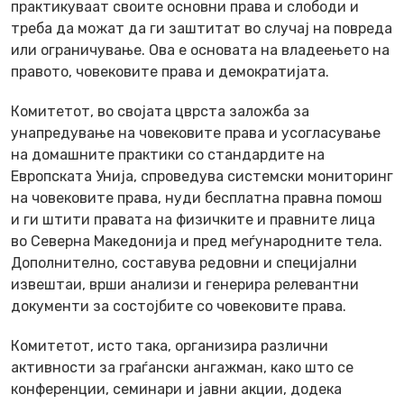
практикуваат своите основни права и слободи и
треба да можат да ги заштитат во случај на повреда
или ограничување. Ова е основата на владеењето на
правото, човековите права и демократијата.
Комитетот, во својата цврста заложба за
унапредување на човековите права и усогласување
на домашните практики со стандардите на
Европската Унија, спроведува системски мониторинг
на човековите права, нуди бесплатна правна помош
и ги штити правата на физичките и правните лица
во Северна Македонија и пред меѓународните тела.
Дополнително, составува редовни и специјални
извештаи, врши анализи и генерира релевантни
документи за состојбите со човековите права.
Комитетот, исто така, организира различни
активности за граѓански ангажман, како што се
конференции, семинари и јавни акции, додека