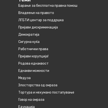
Барање за бесплатна правна помош
Владеење на правото
ЛГБТИ центар за поддршка
Пријави дискриминација
Демократија
Сигурна куќа
Работнички права
Пријави корупција!
Родова еднаквост
Eднакви можности
Медуза
Злосторства од омраза
Тортура и нехумано постапување
Говор на омраза
Едукација