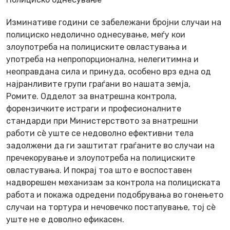
Изминативе години се забележани бројни случаи на
полициско недолично однесување, меѓу кои
злоупотреба на полициските овластувања и
употреба на непропорционална, нелегитимна и
неоправдана сила и принуда, особено врз една од
најранливите групи граѓани во нашата земја,
Ромите. Одделот за внатрешна контрола,
форензичките истраги и професионалните
стандарди при Министерството за внатрешни
работи сè уште се недоволно ефективни тела
задолжени да ги заштитат граѓаните во случаи на
пречекорување и злоупотреба на полициските
овластувања. И покрај тоа што е воспоставен
надворешен механизам за контрола на полициската
работа и покажа одредени подобрувања во гонењето
случаи на тортура и нечовечко постапување, тој сè
уште не е доволно ефикасен.