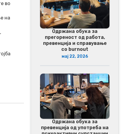
е во
е на
Одржана обука за
,
прегореност од работа,
превенција и справување
со burnout
тојба
мај 22, 2026
Одржана обука за
превенција од употреба на
психоактивни супстанции