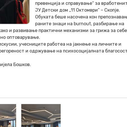
превенција и справување“ за вработенит
ЈУ Детски дом „11 Октомври“ – Скопје.
Обуката беше насочена кон препознавањ
раните знаци на burnout, разбирање на
ако и развивање практични механизми за грижа за себе
лно оптоварување.
скусии, учесниците работеа на јакнење на личните и
регореност и одржување на психосоцијалната благосос
ијела Бошков.