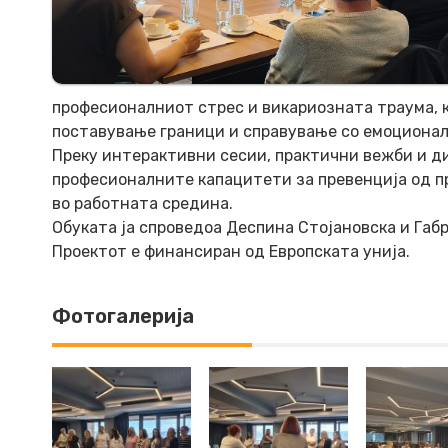
професионалниот стрес и викариозната траума, к
поставување граници и справување со емоциона
Преку интерактивни сесии, практични вежби и ди
професионалните капацитети за превенција од п
во работната средина.
Обуката ја спроведоа Деспина Стојановска и Габр
Проектот е финансиран од Европската унија.
Фотогалерија