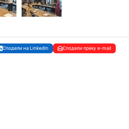
Сподели на LinkedIn
Сподели преку e-mail