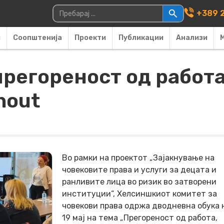
Main Navigati
Пребарувај за:
+389 2
и
Соопштенија
Проекти
Публикации
Анализи
регореност од работа
nout
Во рамки на проектот „Зајакнување на
човековите права и услуги за децата и
ранливите лица во ризик во затворени
институции“, Хелсиншкиот комитет за
човекови права одржа дводневна обука н
19 мај на тема „Прегореност од работа,