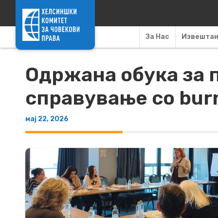
Skip to content
За Нас
Извешта
Одржана обука за п
справување со bur
мај 22, 2026