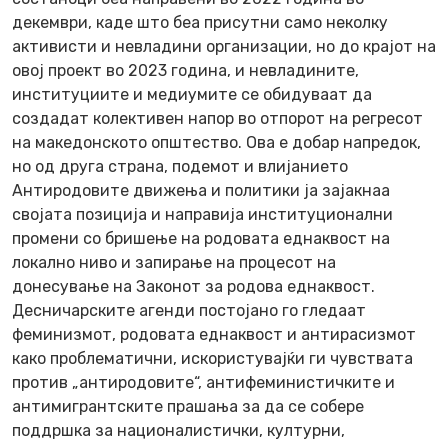
декември, каде што беа присутни само неколку
активисти и невладини организации, но до крајот на
овој проект во 2023 година, и невладините,
институциите и медиумите се обидуваат да
создадат колективен напор во отпорот на регресот
на македонското општество. Ова е добар напредок,
но од друга страна, подемот и влијанието
Антиродовите движења и политики ја зајакнаа
својата позиција и направија институционални
промени со бришење на родовата еднаквост на
локално ниво и запирање на процесот на
донесување на Законот за родова еднаквост.
Десничарските агенди постојано го гледаат
феминизмот, родовата еднаквост и антирасизмот
како проблематични, искористувајќи ги чувствата
против „антиродовите“, антифеминистичките и
антимигрантските прашања за да се собере
поддршка за националистички, културни,