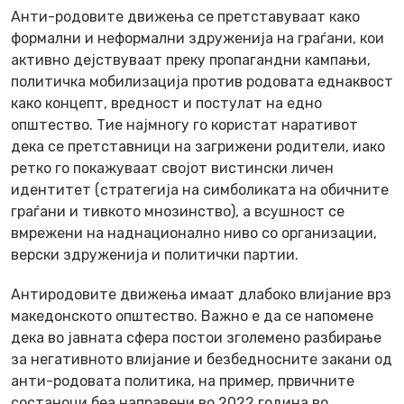
Анти-родовите движења се претставуваат како
формални и неформални здруженија на граѓани, кои
активно дејствуваат преку пропагандни кампањи,
политичка мобилизација против родовата еднаквост
како концепт, вредност и постулат на едно
општество. Тие најмногу го користат наративот
дека се претставници на загрижени родители, иако
ретко го покажуваат својот вистински личен
идентитет (стратегија на симболиката на обичните
граѓани и тивкото мнозинство), а всушност се
вмрежени на наднационално ниво со организации,
верски здруженија и политички партии.
Антиродовите движења имаат длабоко влијание врз
македонското општество. Важно е да се напомене
дека во јавната сфера постои зголемено разбирање
за негативното влијание и безбедносните закани од
анти-родовата политика, на пример, првичните
состаноци беа направени во 2022 година во