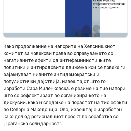
Како продолжение на напорите на Хелсиншкиот
комитет за човекови права во справувањето со
негативните ефекти од антифеминистичките
политики и антиродовите движења кои сè повеќе ги
зајакнуваат нивните антидемократски и
популистички дејствија, извештајот што го
изработи Сара Миленковска, е резиме на тие напори
што се рефлектираат во организирањето на
дискусии, како и следење на порастот на тие ефекти
во Северна Македонија. Овој извештај е изработен
како дел од регионалниот проект во соработка со
„Граѓанска солидарност“.