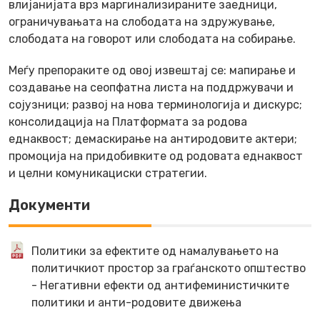
влијанијата врз маргинализираните заедници,
ограничувањата на слободата на здружување,
слободата на говорот или слободата на собирање.
Меѓу препораките од овој извештај се: мапирање и
создавање на сеопфатна листа на поддржувачи и
сојузници; развој на нова терминологија и дискурс;
консолидација на Платформата за родова
еднаквост; демаскирање на антиродовите актери;
промоција на придобивките од родовата еднаквост
и целни комуникациски стратегии.
Документи
Политики за ефектите од намалувањето на
политичкиот простор за граѓанското општество
- Негативни ефекти од антифеминистичките
политики и анти-родовите движења