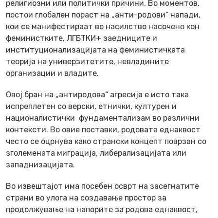
религиозни или политички причини. Во моментов,
постои глобален пораст на „анти-родови“ напади,
кои се манифестираат во насилство насочено кон
феминистките, ЛГБТКИ+ заедниците и
институционализацијата на феминистичката
теорија на универзитетите, невладините
организации и владите.
Овој бран на „антиродова“ агресија е исто така
испреплетен со верски, етнички, културен и
националистички фундаментализам во различни
контексти. Во овие поставки, родовата еднаквост
често се оцрнува како странски концепт поврзан со
зголемената миграција, либерализацијата или
западнизацијата.
Во извештајот има посебен осврт на засегнатите
страни во улога на создавање простор за
продолжување на напорите за родова еднаквост,