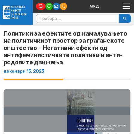
Main Navigation
Skip to content
Пребарувај за:
Политики за ефектите од намалувањето
на политичкиот простор за граѓанското
општество – Негативни ефекти од
антифеминистичките политики и анти-
родовите движења
декември 15, 2023