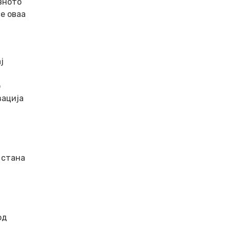
ивното
е оваа
ј
о
зација
 стана
од