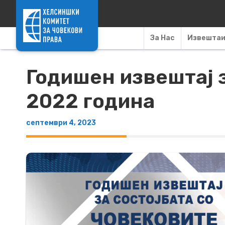
Skip to content
За Нас
Извешта
Годишен извештај з
2022 година
септември 4, 2023