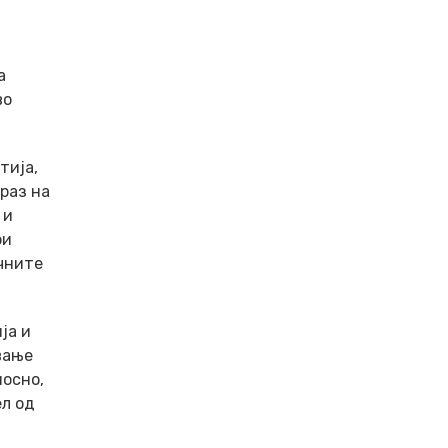
а
во
тија,
раз на
 и
ои
ичните
ја и
вање
носно,
ел од