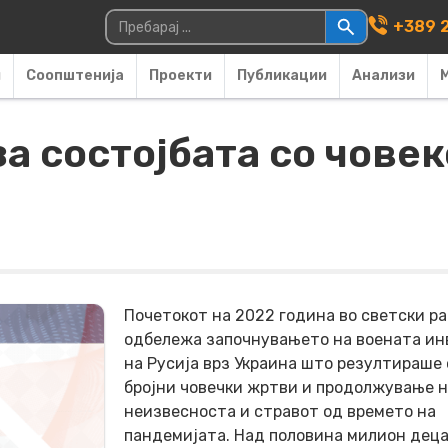
Main Navigati
Пребарувај за:
+389 2
и
Соопштенија
Проекти
Публикации
Анализи
а состојбата со чове
Почетокот на 2022 година во светски ра
одбележа започнувањето на воената ин
на Русија врз Украина што резултираше 
бројни човечки жртви и продолжување 
неизвесноста и стравот од времето на
пандемијата. Над половина милион дец