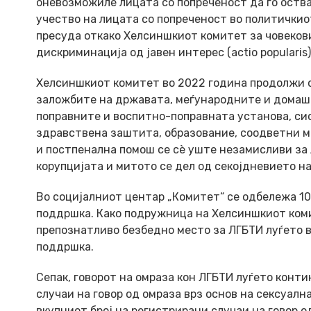
оневозможиле лицата со попреченост да го оствар
учество на лицата со попреченост во политичкио
пресуда откако Хелсиншкиот комитет за човекови
дискриминација од јавен интерес (actio popularis)
Хелсиншкиот комитет во 2022 година продолжи с
заложбите на државата, меѓународните и домашн
поправните и воспитно-поправната установа, си
здравствена заштита, образование, соодветни м
и постпенална помош се сè уште незамисливи за 
корупцијата и митото се дел од секојдневието н
Во социјалниот центар „Комитет“ се одбележа 1
поддршка. Како подружница на Хелсиншкиот коми
препознатливо безбедно место за ЛГБТИ луѓето в
поддршка.
Сепак, говорот на омраза кон ЛГБТИ луѓето конт
случаи на говор од омраза врз основ на сексуал
вкупниот број на регистрирани случаи на говор о