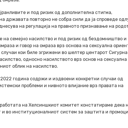
јранливите и под ризик од дополнителна стигма,
а државата повторно не собра сили да ја спроведе одл
однесува на регулација на правното признавање на родот
е на семејно насилство и под ризик од бездомништво и 
мраза и говор на омраза врз основа на сексуална ориен
случаи кои биле згрижени во шелтер центарот Сигурна 
асилство, односно насилството врз основ на сексуална
ниот облик на насилство.
2022 година содржи и издвоени конкретни случаи од
системски проблеми и нивното влијание врз правата на
 работaта на Хелсиншкиот комитет констатираме дека н
 и во институционалниот систем за заштита и промоци