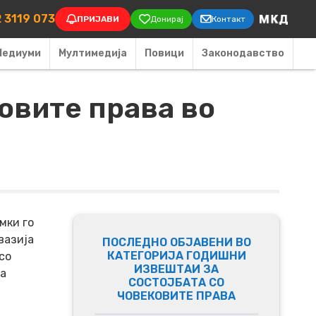
on
 3119 073
ПРИЈАВИ
Донирај
Контакт
Медиуми
Мултимедија
Повици
Законодавство
ковите права во
мки го
вазија
ПОСЛЕДНО ОБЈАВЕНИ ВО
КАТЕГОРИЈА ГОДИШНИ
со
ИЗВЕШТАИ ЗА
на
СОСТОЈБАТА СО
ЧОВЕКОВИТЕ ПРАВА
а