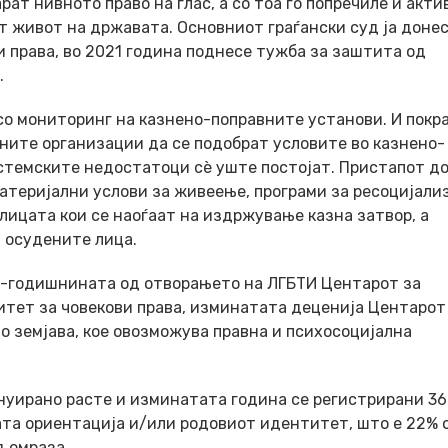
ат нивното право на глас, а со тоа го попречиле и акт
т живот на државата. Основниот граѓански суд ја донес
 права, во 2021 година поднесе тужба за заштита од
.
о мониторинг на казнено-поправните установи. И покра
ите организации да се подобрат условите во казнено-
стемските недостатоци сè уште постојат. Пристапот д
атеријални услови за живеење, програми за ресоцијали
лицата кои се наоѓаат на издржување казна затвор, а
а осудените лица.
0-годишнината од отворањето на ЛГБТИ Центарот за
тет за човекови права, изминатата деценија Центарот
о земјава, кое овозможува правна и психосоцијална
инуирано расте и изминатата година се регистрирани 36
ната ориентација и/или родовиот идентитет, што е 22% 
д омраза.