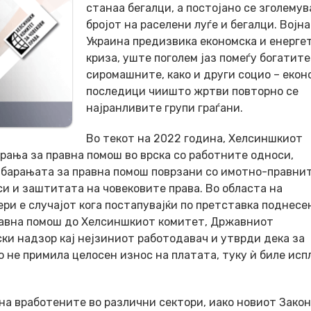
станаа бегалци, а постојано се зголемув
бројот на раселени луѓе и бегалци. Војна
Украина предизвика економска и енерге
криза, уште поголем јаз помеѓу богатите
сиромашните, како и други социо – екон
последици чиишто жртви повторно се
најранливите групи граѓани.
Во текот на 2022 година, Хелсиншкиот
арања за правна помош во врска со работните односи,
 барањата за правна помош поврзани со имотно-правни
и и заштитата на човековите права. Во областа на
ри е случајот кога постапувајќи по претставка поднесе
 правна помош до Хелсиншкиот комитет, Државниот
и надзор кај нејзиниот работодавач и утврди дека за
о не примила целосен износ на платата, туку ѝ биле исп
на вработените во различни сектори, иако новиот Закон