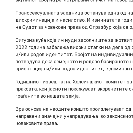
Транссексуалната заедница останува една од на
дискриминација и насилство. И изминатата годин
на Судот за човекови права од Стразбур која се 
Сигурна куќа која им нуди засолниште за жртвит
2022 година забележа високи стапки на дела од о
и/или родов идентитет. Бројот на индивидуални 
потврдува дека семејното и родово базираното н
ориентација и/или родов идентитет, е доминант
Годишниот извештај на Хелсиншкиот комитет за 
праксата, кои јасно ги покажуваат вкоренетите 
граѓаните во нашата земја.
Врз основа на наодите коишто произлегуваат од
направени значајни унапредувања во законскиот
човековите права.