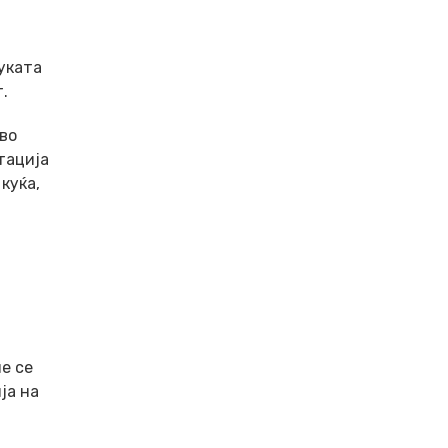
уката
.
во
тација
куќа,
е се
ја на