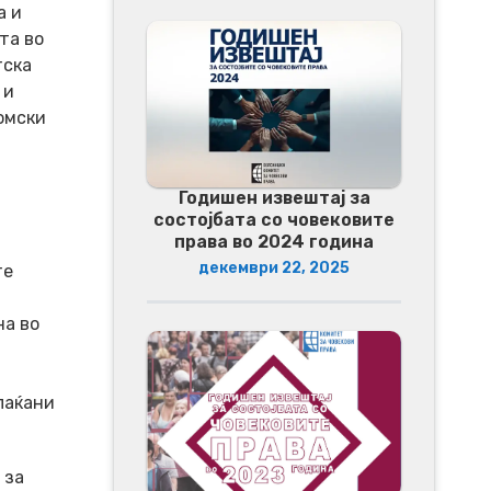
а и
та во
тска
 и
омски
Годишен извештај за
состојбата со човековите
права во 2024 година
декември 22, 2025
те
на во
лаќани
 за