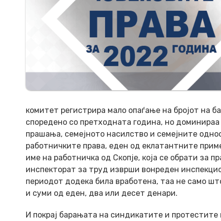
комитет регистрира мало опаѓање на бројот на б
споредено со претходната година, но доминираа
прашања, семејното насилство и семејните однос
работничките права, еден од еклатантните приме
име на работничка од Скопје, која се обрати за
инспекторат за труд изврши вонреден инспекциск
периодот додека била вработена, таа не само шт
и суми од еден, два или десет денари.
И покрај барањата на синдикатите и протестите 