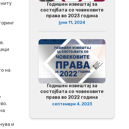
 ниту
Годишен извештај за
состојбата со човековите
права во 2023 година
торинг
јуни 11, 2024
е,
дици
и
то на
Годишен извештај за
состојбата со човековите
о
права во 2022 година
во.
септември 4, 2023
на
нува и