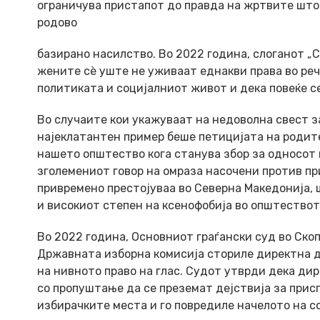
ограничува пристапот до правда на жртвите што
родово
базирано насилство. Во 2022 година, слоганот „
жените сѐ уште не уживаат еднакви права во реч
политиката и социјалниот живот и дека повеќе с
Во случаите кои укажуваат на недоволна свест з
најеклатантен пример беше петицијата на родит
нашето општество кога станува збор за односот 
зголемениот говор на омраза насочени против при
привремено престојуваа во Северна Македонија, 
и високиот степен на ксенофобија во општествот
Во 2022 година, Основниот граѓански суд во Ско
Државната изборна комисија сториле директна д
на нивното право на глас. Судот утврди дека ди
со пропуштање да се преземат дејствија за прис
избирачките места и го повредиле начелото на с