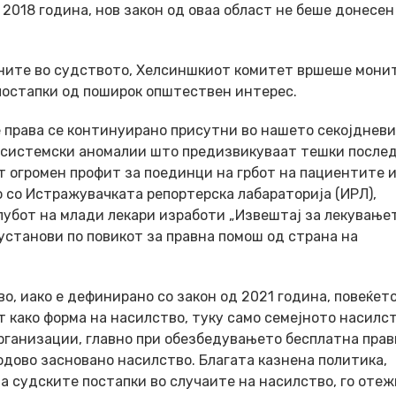
 2018 година, нов закон од оваа област не беше донесен
аните во судството, Хелсиншкиот комитет вршеше мони
 постапки од поширок општествен интерес.
 права се континуирано присутни во нашето секојдневи
 системски аномалии што предизвикуваат тешки после
т огромен профит за поединци на грбот на пациентите 
 со Истражувачката репортерска лабараторија (ИРЛ),
убот на млади лекари изработи „Извештај за лекување
установи по повикот за правна помош од страна на
о, иако е дефинирано со закон од 2021 година, повеќет
 како форма на насилство, туку само семејното насилст
организации, главно при обезбедувањето бесплатна прав
дово засновано насилство. Благата казнена политика,
 судските постапки во случаите на насилство, го отеж