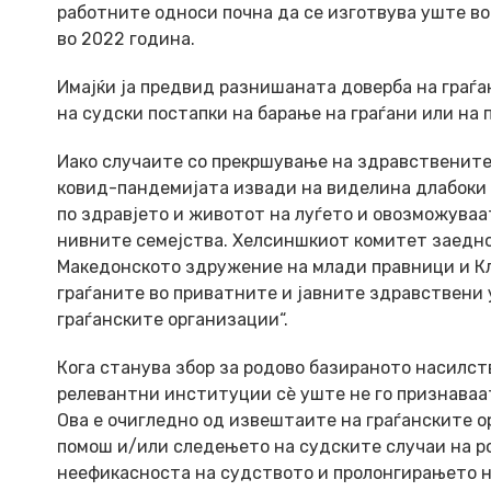
работните односи почна да се изготвува уште во
во 2022 година.
Имајќи ја предвид разнишаната доверба на граѓ
на судски постапки на барање на граѓани или на
Иако случаите со прекршување на здравствените
ковид-пандемијата извади на виделина длабоки
по здравјето и животот на луѓето и овозможуваа
нивните семејства. Хелсиншкиот комитет заедно
Македонското здружение на млади правници и Кл
граѓаните во приватните и јавните здравствени 
граѓанските организации“.
Кога станува збор за родово базираното насилств
релевантни институции сè уште не го признаваат
Ова е очигледно од извештаите на граѓанските 
помош и/или следењето на судските случаи на ро
неефикасноста на судството и пролонгирањето на