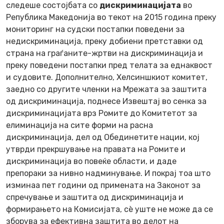
следеше состојбата со
дискриминацијата
во
Република Македонија во текот на 2015 година преку
мониторинг на судски постапки поведени за
недискриминација, преку добиени претставки од
страна на граѓаните-жртви на дискриминација и
преку поведени постапки пред телата за еднаквост
и судовите. Дополнително, Хелсиншкиот комитет,
заедно со другите членки на Мрежата за заштита
од дискриминација, поднесе Извештај во сенка за
дискриминацијата врз Ромите до Комитетот за
елиминација на сите форми на расна
дискриминација, дел од Обединетите нации, кој
утврди прекршување на правата на Ромите и
дискриминација во повеќе области, и даде
препораки за нивно надминување. И покрај тоа што
изминаа пет години од примената на Законот за
спречување и заштита од дискриминација и
формирањето на Комисијата, сè уште не може да се
зборува за ефективна заштита во делот на