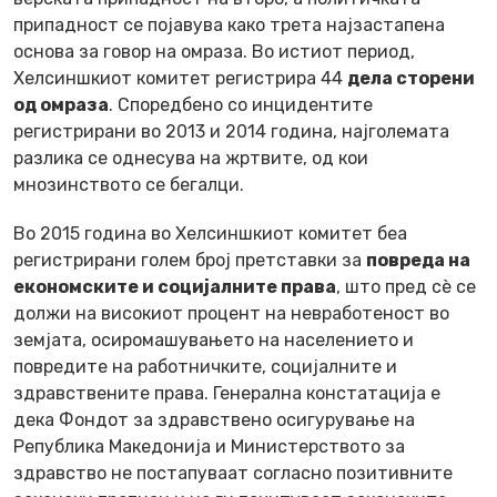
припадност се појавува како трета најзастапена
основа за говор на омраза. Во истиот период,
Хелсиншкиот комитет регистрира 44
дела сторени
од омраза
. Споредбено со инцидентите
регистрирани во 2013 и 2014 година, најголемата
разлика се однесува на жртвите, од кои
мнозинството се бегалци.
Во 2015 година во Хелсиншкиот комитет беа
регистрирани голем број претставки за
повреда на
економските и социјалните права
, што пред сè се
должи на високиот процент на невработеност во
земјата, осиромашувањето на населението и
повредите на работничките, социјалните и
здравствените права. Генерална констатација е
дека Фондот за здравствено осигурување на
Република Македонија и Министерството за
здравство не постапуваат согласно позитивните