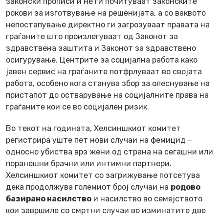
законски прописи и не ги почитуваат законските
рокови за изготвување на решенијата, а со ваквото
непостапување директно ги загрозуваат правата на
граѓаните што произлегуваат од Законот за
здравствена заштита и Законот за здравствено
осигурување. Центрите за социјална работа како
јавен сервис на граѓаните потфрлуваат во својата
работа, особено кога станува збор за олеснување на
пристапот до остварување на социјалните права на
граѓаните кои се во социјален ризик.
Во текот на годината, Хелсиншкиот комитет
регистрира уште пет нови случаи на фемицид –
односно убиства врз жени од страна на сегашни или
поранешни брачни или интимни партнери.
Хелсиншкиот комитет со загрижување потсетува
дека продолжува големиот број случаи на
родово
базирано насилство
и насилство во семејството
кои завршиле со смртни случаи во изминатите две