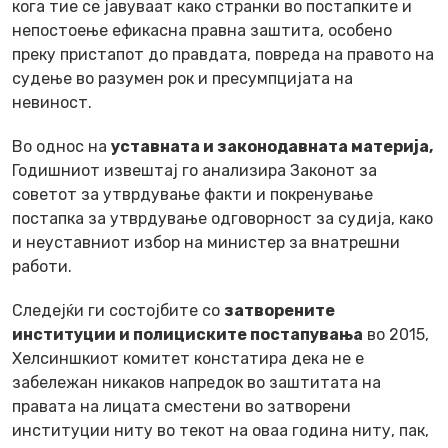
кога тие се јавуваат како странки во постапките и
непостоење ефикасна правна заштита, особено
преку пристапот до правдата, повреда на правото на
судење во разумен рок и пресумпцијата на
невиност.
Во однос на
уставната и законодавната материја,
Годишниот извештај го анализира Законот за
советот за утврдување факти и покренување
постапка за утврдување одговорност за судија, како
и неуставниот избор на министер за внатрешни
работи.
Следејќи ги состојбите со
затворените
институции и полициските постапувања
во 2015,
Хелсиншкиот комитет констатира дека не е
забележан никаков напредок во заштитата на
правата на лицата сместени во затворени
институции ниту во текот на оваа година ниту, пак,