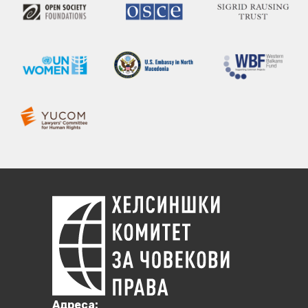
Aдреса: