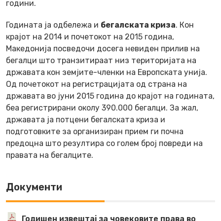
години.
Годината ја одбележа и
бегалската криза
. Кон
крајот на 2014 и почетокот на 2015 година,
Македонија посведочи досега невиден прилив на
бегалци што транзитираат низ територијата на
државата кон земјите-членки на Европската унија.
Од почетокот на регистрацијата од страна на
државата во јуни 2015 година до крајот на годината,
беа регистрирани околу 390.000 бегалци. За жал,
државата ја потцени бегалската криза и
подготовките за организиран прием ги почна
предоцна што резултира со голем број повреди на
правата на бегалците.
Документи
Годишен извештај за човековите права во