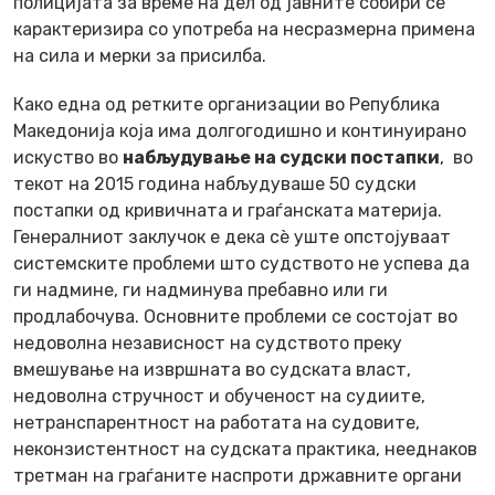
полицијата за време на дел од јавните собири се
карактеризира со употреба на несразмерна примена
на сила и мерки за присилба.
Како една од ретките организации во Република
Македонија која има долгогодишно и континуирано
искуство во
набљудување на судски постапки
, во
текот на 2015 година набљудуваше 50 судски
постапки од кривичната и граѓанската материја.
Генералниот заклучок е дека сè уште опстојуваат
системските проблеми што судството не успева да
ги надмине, ги надминува пребавно или ги
продлабочува. Основните проблеми се состојат во
недоволна независност на судството преку
вмешување на извршната во судската власт,
недоволна стручност и обученост на судиите,
нетранспарентност на работата на судовите,
неконзистентност на судската практика, нееднаков
третман на граѓаните наспроти државните органи