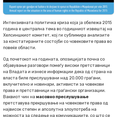
Интензивната политичка криза која ја обележа 2015
година е централна тема во годишниот извештај на
Хелсиншкиот комитет, кој ги сублимира анализите
за констатираните состојби со човековите права во
повеќе области.
Од почетокот на годината, опозицијата почна со
објавување разговори помеѓу високи претставници
на Владата и изнесе информации дека од страна на
власта биле прислушувани над 20.000 граѓани,
вклучително и новинари, активисти за човекови
права и претставници на граѓански организации.
Ваквиот чин на
масовно преслушување
претставува прекршување на човековите права од
највисок степен и апсолутна злоупотреба на
можноста за следење на комуникациите, со што се