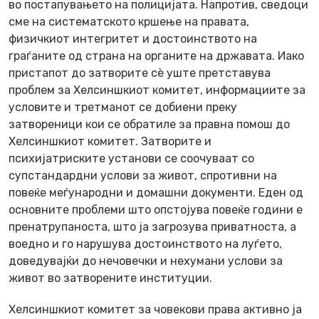
во постапувањето на полицијата. Напротив, сведоци
сме на систематското кршење на правата,
физичкиот интегритет и достоинството на
граѓаните од страна на органите на државата. Иако
пристапот до затворите сè уште претставува
проблем за Хелсиншкиот комитет, информациите за
условите и третманот се добиени преку
затвореници кои се обратиле за правна помош до
Хелсиншкиот комитет. Затворите и
психијатриските установи се соочуваат со
супстандардни услови за живот, спротивни на
повеќе меѓународни и домашни документи. Еден од
основните проблеми што опстојува повеќе години е
пренатрупаноста, што ја загрозува приватноста, а
воедно и го нарушува достоинството на луѓето,
доведувајќи до нечовечки и нехумани услови за
живот во затворените институции.
Хелсиншкиот комитет за човекови права активно ја