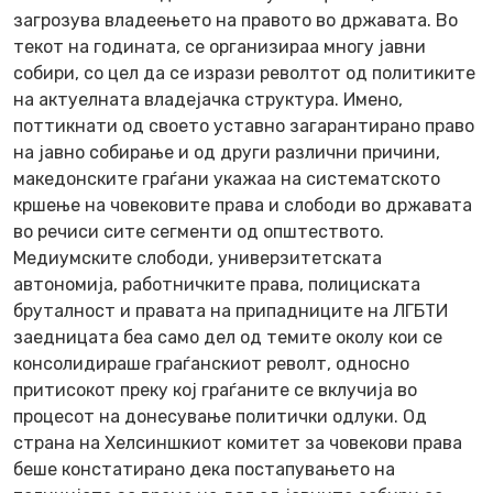
загрозува владеењето на правото во државата. Во
текот на годината, се организираа многу јавни
собири, со цел да се изрази револтот од политиките
на актуелната владејачка структура. Имено,
поттикнати од своето уставно загарантирано право
на јавно собирање и од други различни причини,
македонските граѓани укажаа на систематското
кршење на човековите права и слободи во државата
во речиси сите сегменти од општеството.
Медиумските слободи, универзитетската
автономија, работничките права, полициската
бруталност и правата на припадниците на ЛГБТИ
заедницата беа само дел од темите околу кои се
консолидираше граѓанскиот револт, односно
притисокот преку кој граѓаните се вклучија во
процесот на донесување политички одлуки. Од
страна на Хелсиншкиот комитет за човекови права
беше констатирано дека постапувањето на