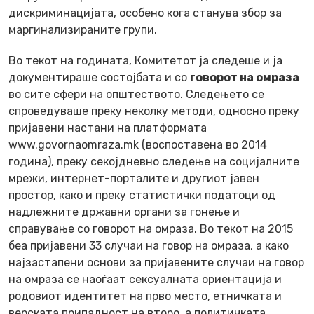
дискриминацијата, особено кога станува збор за
маргинализираните групи.
Во текот на годината, Комитетот ја следеше и ја
документираше состојбата и со
говорот на омраза
во сите сфери на општеството. Следењето се
спроведуваше преку неколку методи, односно преку
пријавени настани на платформата
www.govornaomraza.mk (воспоставена во 2014
година), преку секојдневно следење на социјалните
мрежи, интернет-порталите и другиот јавен
простор, како и преку статистички податоци од
надлежните државни органи за гонење и
справување со говорот на омраза. Во текот на 2015
беа пријавени 33 случаи на говор на омраза, а како
најзастапени основи за пријавените случаи на говор
на омраза се наоѓаат сексуалната ориентација и
родовиот идентитет на прво место, етничката и
верската припадност на второ, а политичката