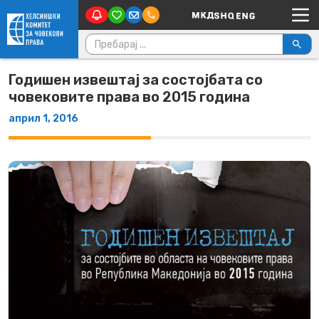
Main Navigation
Skip to content
Пребарувај за:
Годишен извештај за состојбата со
човековите права во 2015 година
април 1, 2016