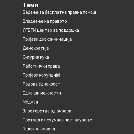
Теми
Барање за бесплатна правна помош
Владеење на правото
ЛГБТИ центар за поддршка
Пријави дискриминација
Демократија
Сигурна куќа
Работнички права
Пријави корупција!
Родова еднаквост
Eднакви можности
Медуза
Злосторства од омраза
Тортура и нехумано постапување
Говор на омраза