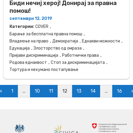
Биди нечиј херој! Донирај за правна
помош!
септември 12, 2019
,
Категории:
COVER
,
Барање за бесплатна правна помош
,
,
,
Владеење на право
Демократија
Еднакви можности
,
,
Едукација
Злосторство од омраза
,
,
Пријави дискриминација
Работнички права
,
,
Родова еднаквост
Стоп за дискриминацијата
Тортура и нехумано постапување
osts navigation
«
1
…
10
11
12
13
14
…
16