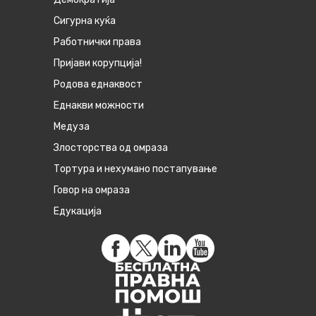
Сигурна куќа
Работнички права
Пријави корупција!
Родова еднаквост
Eднакви можности
Медуза
Злосторства од омраза
Тортура и нехумано постапување
Говор на омраза
Едукација