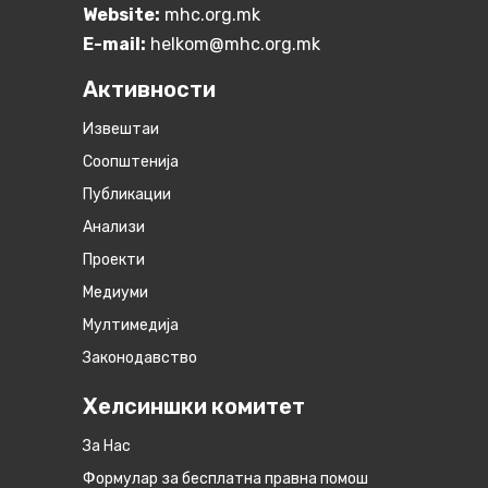
Website:
mhc.org.mk
E-mail:
helkom@mhc.org.mk
Активности
Извештаи
Соопштенија
Публикации
Анализи
Проекти
Медиуми
Мултимедија
Законодавство
Хелсиншки комитет
За Нас
Формулар за бесплатна правна помош