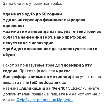
За да бидете учеснички треба:
♥да имате од 16 до 30 години
♥ да ве интересира феминизам и родова
еднаквост
♥да имате мотивација да пишувате текстови во
областа на феминизмот, иако претходно
искуство не е неопходно
♥да бидете во можност да ги посетувате сите
обуки
Рокот за пријавување трае до
1 ноември 2019
година.
Пратете ја вашата
кратка
биографија
и
писмо со мотивација
за учество на
школата на
info@meduza.mk
со
назнака
„Апликација за Фем 101“.
Доколку имате
дополнителни прашања, пишете ни на истиот мејл
или на
Фејсбук страната на Медуза.