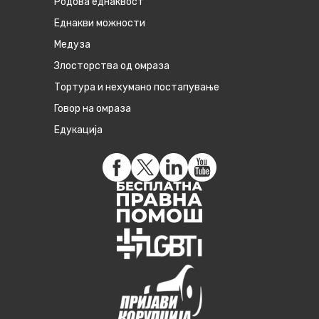
Родова еднаквост
Eднакви можности
Медуза
Злосторства од омраза
Тортура и нехумано постапување
Говор на омраза
Едукација