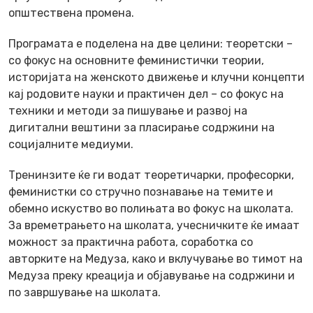
општествена промена.
Програмата е поделена на две целини: теоретски –
со фокус на основните феминистички теории,
историјата на женското движење и клучни концепти
кај родовите науки и практичен дел – со фокус на
техники и методи за пишување и развој на
дигитални вештини за пласирање содржини на
социјалните медиуми.
Тренинзите ќе ги водат теоретичарки, професорки,
феминистки со стручно познавање на темите и
обемно искуство во полињата во фокус на школата.
За времетрањето на школата, учесничките ќе имаат
можност за практична работа, соработка со
авторките на Медуза, како и вклучување во тимот на
Медуза преку креација и објавување на содржини и
по завршување на школата.