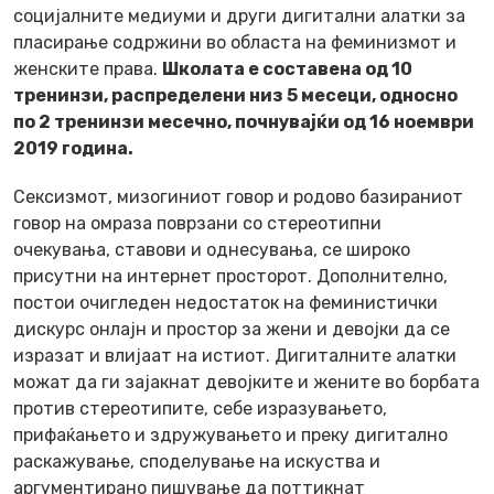
социјалните медиуми и други дигитални алатки за
пласирање содржини во областа на феминизмот и
женските права.
Школата е составена од 10
тренинзи, распределени низ 5 месеци, односно
по 2 тренинзи месечно, почнувајќи од 16 ноември
2019 година.
Сексизмот, мизогиниот говор и родово базираниот
говор на омраза поврзани со стереотипни
очекувања, ставови и однесувања, се широко
присутни на интернет просторот. Дополнително,
постои очигледен недостаток на феминистички
дискурс онлајн и простор за жени и девојки да се
изразат и влијаат на истиот. Дигиталните алатки
можат да ги зајакнат девојките и жените во борбата
против стереотипите, себе изразувањето,
прифаќањето и здружувањето и преку дигитално
раскажување, споделување на искуства и
аргументирано пишување да поттикнат