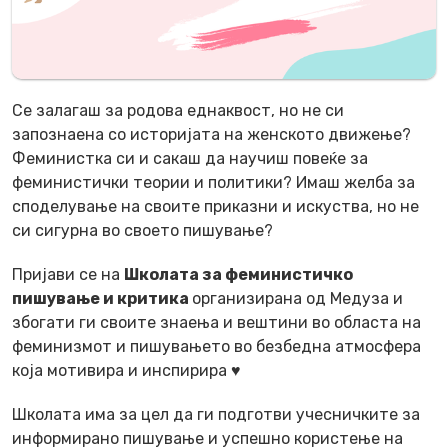
Се залагаш за родова еднаквост, но не си
запознаена со историјата на женското движење?
Феминистка си и сакаш да научиш повеќе за
феминистички теории и политики? Имаш желба за
споделување на своите приказни и искуства, но не
си сигурна во своето пишување?
Пријави се на
Школата за феминистичко
пишување и критика
организирана од Медуза и
збогати ги своите знаења и вештини во областа на
феминизмот и пишувањето во безбедна атмосфера
која мотивира и инспирира ♥
Школата има за цел да ги подготви учесничките за
информирано пишување и успешно користење на