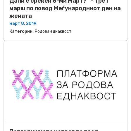
Дали е среќен 8-ми Март?“ – трет
марш по повод Меѓународниот ден на
жената
март 8, 2019
Категории:
Родова еднаквост