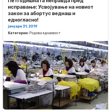
Петгодишната неправда пред
исправање: Усвојување на новиот
закон за абортус веднаш и
едногласно!
јануари 31, 2019
Категории:
Родова еднаквост