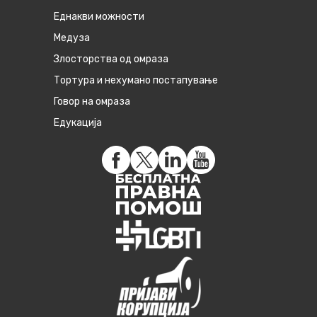
Eднакви можности
Медуза
Злосторства од омраза
Тортура и нехумано постапување
Говор на омраза
Едукација