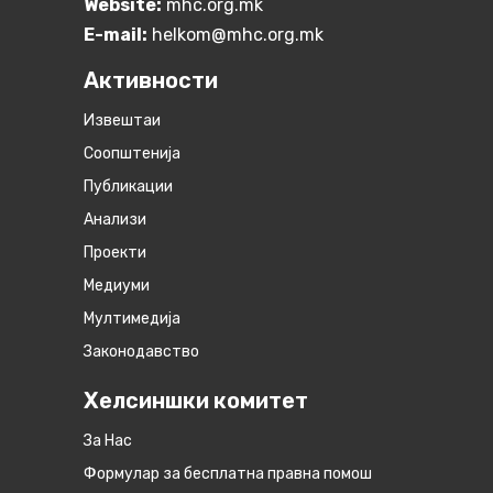
Website:
mhc.org.mk
E-mail:
helkom@mhc.org.mk
Активности
Извештаи
Соопштенија
Публикации
Анализи
Проекти
Медиуми
Мултимедија
Законодавство
Хелсиншки комитет
За Нас
Формулар за бесплатна правна помош