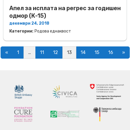
Апел за исплата на регрес за годишен
одмор (К-15)
декември 24, 2018
Категории:
Родова еднаквост
Posts navigation
«
1
…
11
12
13
14
15
16
»