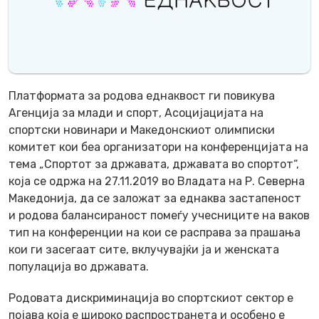
Платформата за родова еднаквост ги повикува
Агенција за млади и спорт, Асоцијацијата на
спортски новинари и Македонскиот олимписки
комитет кои беа организатори на конференцијата на
тема „Спортот за државата, државата во спортот“,
која се одржа на 27.11.2019 во Владата на Р. Северна
Македонија, да се заложат за еднаква застапеност
и родова балансираност помеѓу учесниците на ваков
тип на конференции на кои се расправа за прашања
кои ги засегаат сите, вклучувајќи ја и женската
популација во државата.
Родовата дискриминација во спортскиот сектор е
појава која е широко распространета и особено е