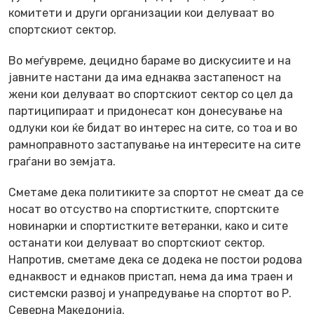
комитети и други организации кои делуваат во
спортскиот сектор.
Во меѓувреме, децидно бараме во дискусиите и на
јавните настани да има еднаква застапеност на
жени кои делуваат во спортскиот сектор со цел да
партиципираат и придонесат кон донесување на
одлуки кои ќе бидат во интерес на сите, со тоа и во
рамноправното застапување на интересите на сите
граѓани во земјата.
Сметаме дека политиките за спортот не смеат да се
носат во отсуство на спортистките, спортските
новинарки и спортистките ветеранки, како и сите
останати кои делуваат во спортскиот сектор.
Напротив, сметаме дека се додека не постои родова
еднаквост и еднаков пристап, нема да има траен и
системски развој и унапредување на спортот во Р.
Северна Македонија.