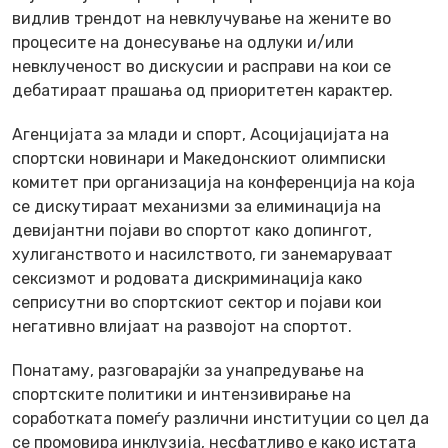
видлив трендот на невклучување на жените во
процесите на донесување на одлуки и/или
невклученост во дискусии и расправи на кои се
дебатираат прашања од приоритетен карактер.
Агенцијата за млади и спорт, Асоцијацијата на
спортски новинари и Македонскиот олимписки
комитет при организација на конференција на која
се дискутираат механизми за елиминација на
девијантни појави во спортот како допингот,
хулиганството и насилството, ги занемаруваат
сексизмот и родовата дискриминација како
сеприсутни во спортскиот сектор и појави кои
негативно влијаат на развојот на спортот.
Понатаму, разговарајќи за унапредување на
спортските политики и интензивирање на
соработката помеѓу различни институции со цел да
се промовира инклузија, несфатливо е како истата