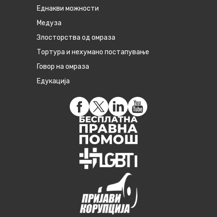
Eднакви можности
Медуза
Злосторства од омраза
Тортура и нехумано постапување
Говор на омраза
Едукација