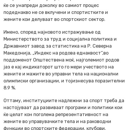
ќе се унапреди доколку во самиот процес
подеднакво не се вклучени и спортистките и
жените кои делуваат во спортскиот сектор.
Имено, според најновото истражување од
Министерството за труд и социјална политика и
Државниот завод за статистика на Р. Северна
Македонија, „Индекс на родова еднаквост“,во
поддоменот Општествена моќ, најголемиот родов
јаз е кај индикаторот што го мери учеството на
жените и мажите во управни тела на национални
олимписки организации, и тојизнесува поразителни
8.9 %.
Оттаму, институциите надлежни за спорт треба да
настојуваат да развиваат програми и политики кои
ќе целат кон поголема репрезентативност на
жените во управувачките тела и на раководни
функции во спортските федерации, клубови,