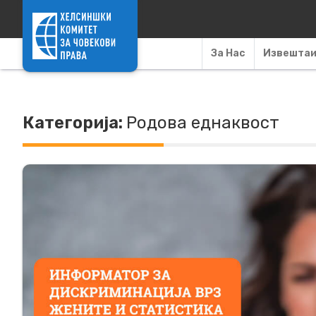
Skip to content
За Нас
Извешта
Категорија:
Родова еднаквост