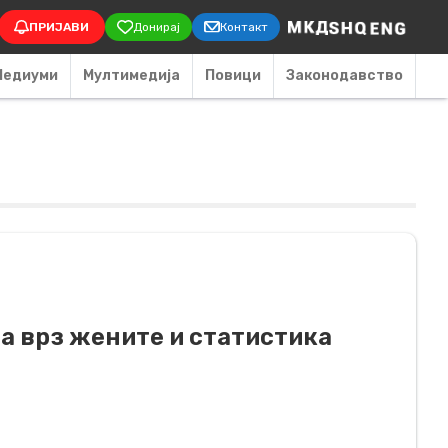
on
ПРИЈАВИ
Донирај
Контакт
Медиуми
Мултимедија
Повици
Законодавство
а врз жените и статистика