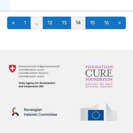
Posts navigation
«
1
…
12
13
14
15
16
»