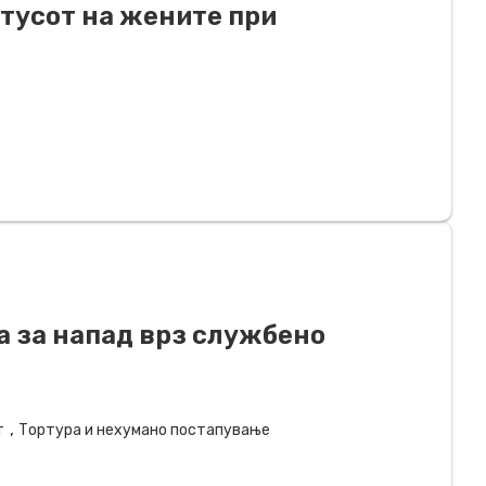
атусот на жените при
а за напад врз службено
,
т
Тортура и нехумано постапување