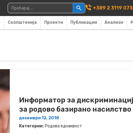
Main Navigati
Пребарувај за:
+389 2 3119 073
и
Соопштенија
Проекти
Публикации
Анализи
Информатор за дискриминациј
за родово базирано насилство
декември 12, 2018
Категории:
Родова еднаквост