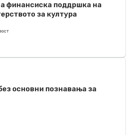
на финансиска поддршка на
терството за култура
вост
без основни познавања за