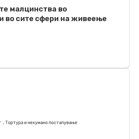
те малцинства во
и во сите сфери на живеење
,
т
Тортура и нехумано постапување