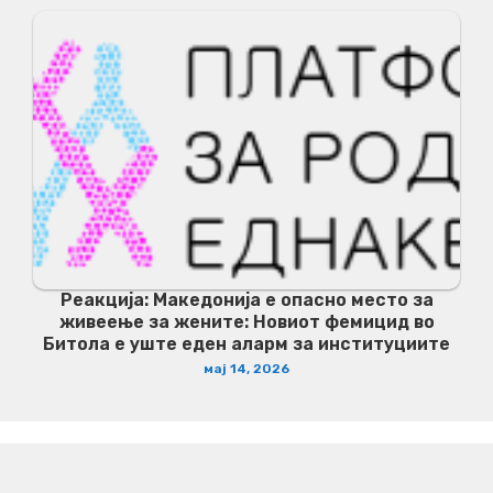
Реакција: Македонија е опасно место за
живеење за жените: Новиот фемицид во
Битола е уште еден аларм за институциите
мај 14, 2026