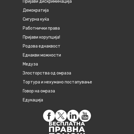
Пријави дискриминација
Демократија
Сигурна куќа
Работнички права
Пријави корупција!
Родова еднаквост
Eднакви можности
Медуза
Злосторства од омраза
Тортура и нехумано постапување
Говор на омраза
Едукација