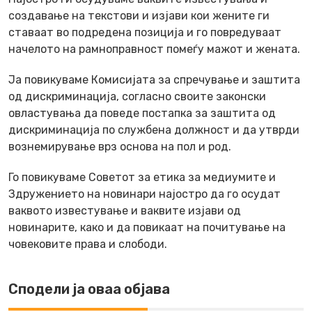
создавање на текстови и изјави кои жените ги
ставаат во подредена позиција и го повредуваат
начелото на рамноправност помеѓу мажот и жената.
Ја повикуваме Комисијата за спречување и заштита
од дискриминација, согласно своите законски
овластувања да поведе постапка за заштита од
дискриминација по службена должност и да утврди
вознемирување врз основа на пол и род.
Го повикуваме Советот за етика за медиумите и
Здружението на новинари најостро да го осудат
ваквото известување и ваквите изјави од
новинарите, како и да повикаат на почитување на
човековите права и слободи.
Сподели ја оваа објава