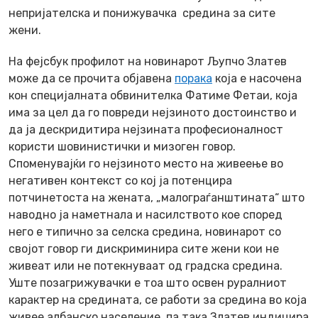
непријателска и понижувачка средина за сите
жени.
На фејсбук профилот на новинарот Љупчо Златев
може да се прочита објавена
порака
која е насочена
кон специјалната обвинителка Фатиме Фетаи, која
има за цел да го повреди нејзиното достоинство и
да ја дескридитира нејзината професионалност
користи шовинистички и мизоген говор.
Споменувајќи го нејзиното место на живеење во
негативен контекст со кој ја потенцира
потчинетоста на жената, „малограѓанштината“ што
наводно ја наметнала и насилството кое според
него е типично за селска средина, новинарот со
својот говор ги дискриминира сите жени кои не
живеат или не потекнуваат од градска средина.
Уште позагрижувачки е тоа што освен руралниот
карактер на средината, се работи за средина во која
живее албанско население, па така Златев индицира