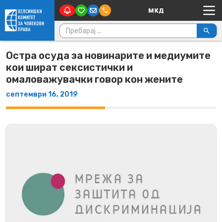
Main Navigation
Skip to content
Пребарувај за:
Остра осуда за новинарите и медиумите
кои шират сексистички и
омаловажувачки говор кон жените
септември 16, 2019