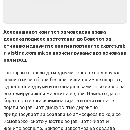
Хелсиншкиот комитет за човекови права
денеска поднесе претставки до Советот за
етика во медиумите против порталите expres.mk
и vistina.com.mk
за вознемирување
врз
основа
на
пол и род.
Покрај сите апели до медиумите да не пренесуваат
сексистички објави без критички да им се осврнат,
одредени медиуми и новинари и самите се извор на
вознемирувачки и мизогини изјави. Наместо да се
борат против дискриминацијата и негативните
појави во јавниот дискурс, тие директно
придонесуваат за создавање атмосфера во која се
исмева женското учество во јавниот живот и
жените воопшто. Ваквото известување создава