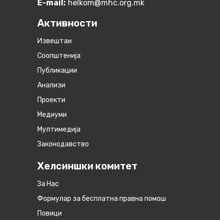
E-mail:
helkom@mhc.org.mk
Активности
Извештаи
Соопштенија
Публикации
Анализи
Проекти
Медиуми
Мултимедија
Законодавство
Хелсиншки комитет
За Нас
Формулар за бесплатна правна помош
Повици