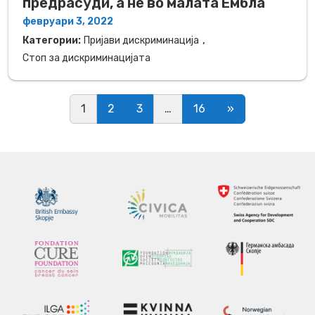
предрасуди, а не во малата Ембла
февруари 3, 2022
,
Категории:
Пријави дискриминација
Стоп за дискриминацијата
Posts navigation
1
2
3
…
16
»