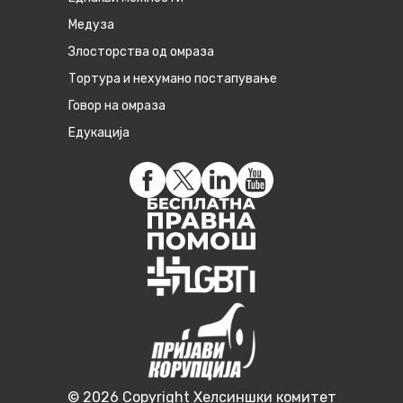
Медуза
Злосторства од омраза
Тортура и нехумано постапување
Говор на омраза
Едукација
© 2026 Copyright Хелсиншки комитет