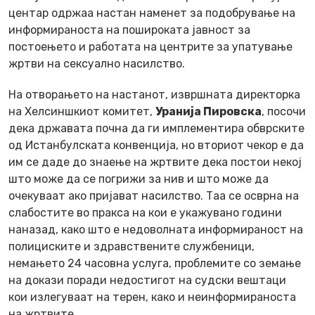
центар одржаа настан наменет за подобрување на
информираноста на пошироката јавност за
постоењето и работата на центрите за упатување
жртви на сексуално насилство.
На отворањето на настанот, извршната директорка
на Хелсиншкиот комитет,
Уранија Пировска
, посочи
дека државата почна да ги имплементира обврските
од Истанбулската конвенција, но вториот чекор е да
им се даде до знаење на жртвите дека постои некој
што може да се погрижи за нив и што може да
очекуваат ако пријават насилство. Таа се осврна на
слабостите во пракса на кои е укажувано години
наназад, како што е недоволната информираност на
полициските и здравствените службеници,
немањето 24 часовна услуга, проблемите со земање
на докази поради недостигот на судски вештаци
кои излегуваат на терен, како и неинформираноста
на жртвите.