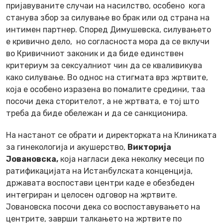
пријавуваните случаи на насилство, особено кога
станува збор за силување во брак или од страна на
интимен партнер. Според Димушевска, силувањето
е кривично дело, но согласноста мора да се вклучи
во Кривичниот законик и да биде единствен
критериум за сексуалниот чин да се кваливикува
како силување. Во однос на стигмата врз жртвите,
која е особено изразена во помалите средини, таа
посочи дека сторителот, а не жртвата, е тој што
треба да биде обележан и да се санкционира.
На настанот се обрати и директорката на Клиниката
за гинекологија и акушерство,
Викторија
Јовановска,
која нагласи дека неколку месеци по
ратификацијата на Истанбулската конценција,
државата воспостави центри каде е обезбеден
интегриран и целосен одговор на жртвите.
Јовановска посочи дека со воспоставувањето на
центрите, заврши талкањето на жртвите по