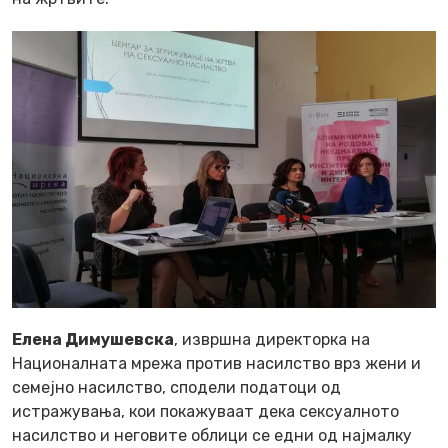
Елена Димушевска
, извршна директорка на
Националната мрежа против насилство врз жени и
семејно насилство, сподели податоци од
истражувања, кои покажуваат дека сексуалното
насилство и неговите облици се едни од најмалку