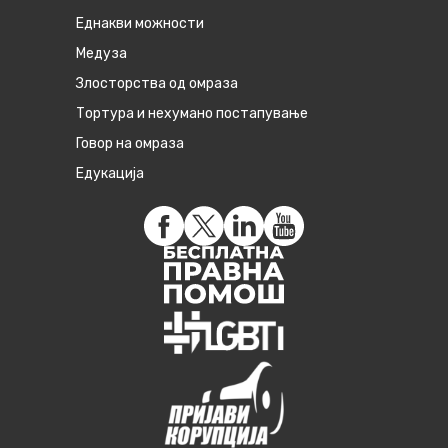
Eднакви можности
Медуза
Злосторства од омраза
Тортура и нехумано постапување
Говор на омраза
Едукација