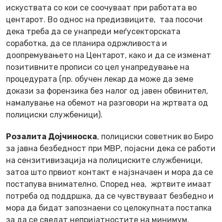
искуствата со кои се соочуваат при работата во
центарот. Во однос на предизвиците, таа посочи
дека треба да се унапреди меѓусекторската
соработка, да се планира одржливоста и
доопремувањето на Центарот, како и да се изменат
позитивните прописи со цел унапредување на
процедурата (пр. обучен лекар да може да земе
докази за форензика без налог од јавен обвинител,
намалување на обемот на разговори на жртвата од
полициски службеници).
Розалита Дојчиноска
, полициски советник во Биро
за јавна безбедност при МВР, појасни дека се работи
на сензитивизација на полициските службеници,
затоа што првиот контакт е најзначаен и мора да се
постапува внимателно. Според неа, жртвите имаат
потреба од поддршка, да се чувствуваат безбедно и
мора да бидат запознаени со целокупната постапка
за да се сведат непријатностите на минимум.