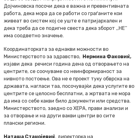
Дојчиновска посочи дека е важна и превентивната
работа, дека мора да се работи со граѓаните кои
живеат во систем кој се уште е патријархален и
дека треба да се подигне свеста дека зборот ,,НЕ’’
има соодветно значење.
Координаторката за еднакви можности во
Министерството за здравство,
Нермина Факовиќ
,
изјави дека речиси година дена од отворањето на
центрите, се соочуваме со неинформираност за
нивното постоење. Ова не е проект туку обврска на
државата, нагласи таа, посочувајќи дека услугите во
центрите се целосно бесплатни, а жртвата не мора
да има со себе какви било документи или средства.
Министерството, заедно со ХЕРА, прави анализи и
за отворање и на други вакви центри во сите
плански региони.
Наташа Станојевиќ
, директорка на