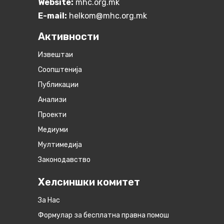
Website:
mhc.org.mk
E-mail:
helkom@mhc.org.mk
Активности
Извештаи
Соопштенија
Публикации
Анализи
Проекти
Медиуми
Мултимедија
Законодавство
Хелсиншки комитет
За Нас
Формулар за бесплатна правна помош