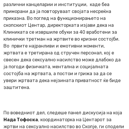
различни канцеларии и институции, каде беа
приморани да ја повторуваат својата несреќна
приказна. Во поглед на функционирањето на
скопскиот Центар, директорката изјави дека на
Клиниката се извршиле обуки за 40 вработени за
клинички третман на жртвите во кризни состојби.
Во првите најранливи и емотивни моменти,
жртвата е третирана од стручен персонал, кој е
свесен дека сексуално насилство може длабоко да
ја погоди физичката, ментална и социјалната
состојба на жртвата, а постои и грижа за да се
увери жртвата дека нејзината приватност ќе биде
заштитена.
По воведниот дел, следеше панел дискусија на која
Нада Тофоска
, координаторка на Центарот за
жртви на сексуално насилство во Скопје, ги сподели