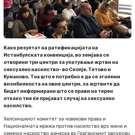
Како резултат на ратификацијата на
Истанбулската конвенција, во земјава се
отворени три центри за упатување жртви на
сексуално насилство- во Скопје, Тетово и
Куманово. Тоа што е потребно е да се зголеми
визибилноста на овие центри, за жртвите да
бидат информирани што се прави на терен
откако тие ќе пријават случај на сексуално
насилство.
Хелсиншкиот комитет за човекови права и
Националната мрежа против насилство врз жени и
семејно насилство денеска во Граѓанскиот ресурсен