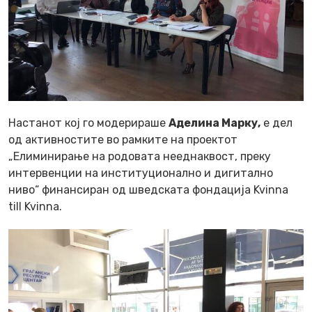
Настанот кој го модерираше
Аделина Марку,
е дел
од активностите во рамките на проектот
„Елиминирање на родовата нееднаквост, преку
интервенции на институционално и дигитално
ниво“ финансиран од шведската фондација Kvinna
till Kvinna.