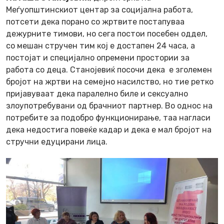
Меѓуопштинскиот центар за социјална работа,
потсети дека порано со жртвите постапуваа
дежурните тимови, но сега постои посебен оддел,
со мешан стручен тим кој е достапен 24 часа, а
постојат и специјално опремени простории за
работа со деца. Станојевиќ посочи дека е зголемен
бројот на жртви на семејно насилство, но тие ретко
пријавуваат дека паралелно биле и сексуално
злоупотребувани од брачниот партнер. Во однос на
потребите за подобро функционирање, таа нагласи
дека недостига повеќе кадар и дека е мал бројот на
стручни едуцирани лица.