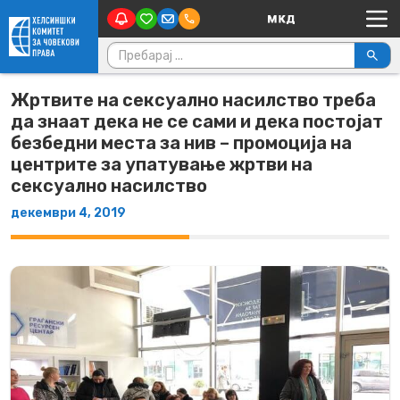
Main Navigation
Skip to content
Пребарувај за:
Жртвите на сексуално насилство треба
да знаат дека не се сами и дека постојат
безбедни места за нив – промоција на
центрите за упатување жртви на
сексуално насилство
декември 4, 2019