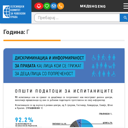
Main Navigation
Skip to content
Пребарувај за:
Година:
Г