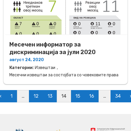
Месечен информатор за
дискриминација за јули 2020
август 24, 2020
,
Категории:
Извештаи
Месечни извештаи за состојбата со човековите права
osts navigation
«
1
…
12
13
14
15
16
…
34