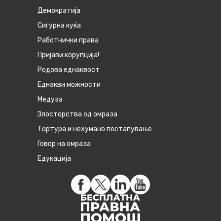
Демократија
Сигурна куќа
Работнички права
Пријави корупција!
Родова еднаквост
Eднакви можности
Медуза
Злосторства од омраза
Тортура и нехумано постапување
Говор на омраза
Едукација